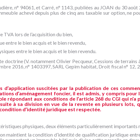
udière, n° 94061, et Carré, n° 1143, publiées au JOAN du 30 août
 immeuble achevé depuis plus de cinq ans taxable sur option, ne pou
 TVA lors de l’acquisition du bien,
que entre le bien acquis et le bien revendu,
siques entre le bien acquis et le bien revendu.
te doctrine (V. notamment Olivier Pecqueur, Cessions de terrains à
mbre 2016, n° 1403397, SARL Gepim habitat, Droit fiscal n° 12, 2
 d’application suscitées par la publication de ces commenta
ations d’aménagement foncier, il est admis, y compris pour le
le répondant aux conditions de l’article 268 du CGI qui n’a 
ite à sa division en vue de la revente en plusieurs lots, 
condition d’identité juridique est respectée.
téristiques physiques, deux éléments particulièrement importants m
tion maintient la condition d’identité de qualification juridique entre
elle supportant un immeuble bâti puis divise cette parcelle en deux l