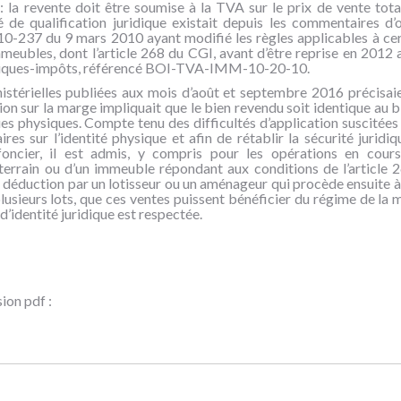
e : la revente doit être soumise à la TVA sur le prix de vente tota
té de qualification juridique existait depuis les commentaires d’or
010-237 du 9 mars 2010 ayant modifié les règles applicables à ce
meubles, dont l’article 268 du CGI, avant d’être reprise en 2012 a
liques-impôts, référencé BOI-TVA-IMM-10-20-10.
stérielles publiées aux mois d’août et septembre 2016 précisai
ion sur la marge impliquait que le bien revendu soit identique au b
ues physiques. Compte tenu des difficultés d’application suscitées 
es sur l’identité physique et afin de rétablir la sécurité juridi
oncier, il est admis, y compris pour les opérations en cours
n terrain ou d’un immeuble répondant aux conditions de l’article 
à déduction par un lotisseur ou un aménageur qui procède ensuite à 
plusieurs lots, que ces ventes puissent bénéficier du régime de la 
 d’identité juridique est respectée.
ion pdf :