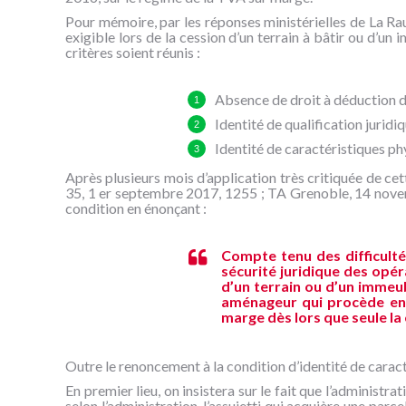
Pour mémoire, par les réponses ministérielles de La Ra
exigible lors de la cession d’un terrain à bâtir ou d’un
critères soient réunis :
Absence de droit à déduction de
Identité de qualification juridi
Identité de caractéristiques phy
Après plusieurs mois d’application très critiquée de cet
35, 1 er septembre 2017, 1255 ; TA Grenoble, 14 nove
condition en énonçant :
Compte tenu des difficultés
sécurité juridique des opér
d’un terrain ou d’un immeub
aménageur qui procède ensu
marge dès lors que seule la 
Outre le renoncement à la condition d’identité de carac
En premier lieu, on insistera sur le fait que l’administra
selon l’administration, l’assujetti qui acquière une parc