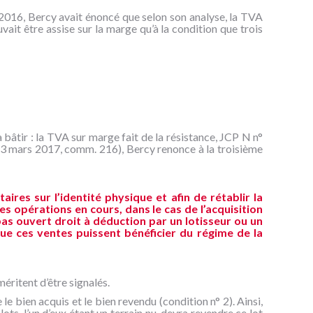
 2016, Bercy avait énoncé que selon son analyse, la TVA
vait être assise sur la marge qu’à la condition que trois
 bâtir : la TVA sur marge fait de la résistance, JCP N n°
3 mars 2017, comm. 216), Bercy renonce à la troisième
ires sur l’identité physique et afin de rétablir la
s opérations en cours, dans le cas de l’acquisition
pas ouvert droit à déduction par un lotisseur ou un
que ces ventes puissent bénéficier du régime de la
éritent d’être signalés.
 le bien acquis et le bien revendu (condition n° 2). Ainsi,
ots, l’un d’eux étant un terrain nu, devra revendre ce lot