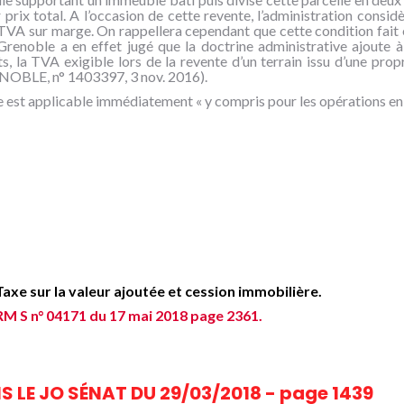
prix total. A l’occasion de cette revente, l’administration considè
a TVA sur marge. On rappellera cependant que cette condition fait e
enoble a en effet jugé que la doctrine administrative ajoute à 
, la TVA exigible lors de la revente d’un terrain issu d’une prop
RENOBLE, n° 1403397, 3 nov. 2016).
ne est applicable immédiatement « y compris pour les opérations en 
Taxe sur la valeur ajoutée et cession immobilière.
RM S n° 04171 du 17 mai 2018 page 2361.
S LE JO SÉNAT DU 29/03/2018 - page 1439