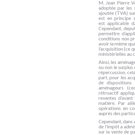
M. Jean Pierre Vo
adoptée par les s
ajoutée (TVA) sur
est en principe 
est applicable d
Cependant, depuis
permettre d’appl
conditions non pr
avoir la même qual
l’acquisition (ce 
ministérielles au 
Ainsi, les aménage
ou non le surplus
répercussion, cel
part, pour les ac
de dispositions
aménageurs (cec
rétroactif appliq
reventes d’avant
matière. Par ail
opérations en co
auprès des particu
Cependant, dans u
de l’impôt a admi
sur la vente de pa