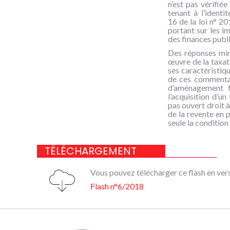
n’est pas vérifié
tenant à l’identi
16 de la loi n° 2
portant sur les im
des finances pub
Des réponses mini
œuvre de la taxat
ses caractéristiq
de ces commentair
d’aménagement f
l’acquisition d’u
pas ouvert droit 
de la revente en 
seule la condition
TÉLÉCHARGEMENT
Vous pouvez télécharger ce flash en vers
Flash n°6/2018