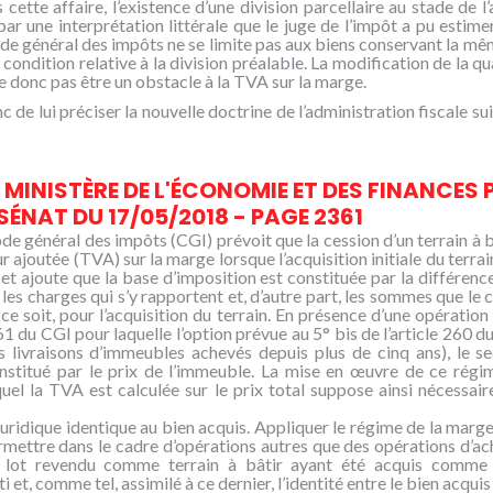
cette affaire, l’existence d’une division parcellaire au stade de l’
par une interprétation littérale que le juge de l’impôt a pu estim
ode général des impôts ne se limite pas aux biens conservant la mê
 condition relative à la division préalable. La modification de la qu
 donc pas être un obstacle à la TVA sur la marge.
c de lui préciser la nouvelle doctrine de l’administration fiscale sui
MINISTÈRE DE L'ÉCONOMIE ET DES FINANCES 
SÉNAT DU 17/05/2018 - PAGE 2361
ode général des impôts (CGI) prévoit que la cession d’un terrain à 
eur ajoutée (TVA) sur la marge lorsque l’acquisition initiale du terrai
et ajoute que la base d’imposition est constituée par la différence
 les charges qui s’y rapportent et, d’autre part, les sommes que le 
 ce soit, pour l’acquisition du terrain. En présence d’une opératio
261 du CGI pour laquelle l’option prévue au 5° bis de l’article 260
s livraisons d’immeubles achevés depuis plus de cinq ans), le s
onstitué par le prix de l’immeuble. La mise en œuvre de ce régi
quel la TVA est calculée sur le prix total suppose ainsi nécessai
juridique identique au bien acquis. Appliquer le régime de la marg
ermettre dans le cadre d’opérations autres que des opérations d’ach
 lot revendu comme terrain à bâtir ayant été acquis comme t
 et, comme tel, assimilé à ce dernier, l’identité entre le bien acquis