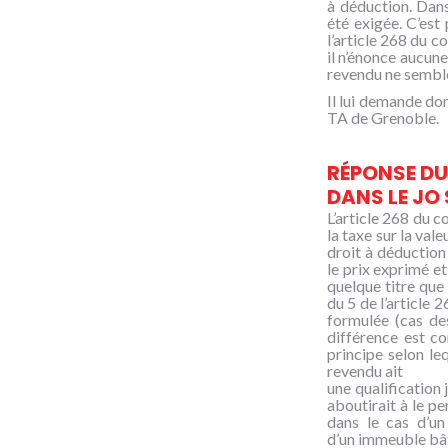
à déduction. Dans 
été exigée. C’est 
l’article 268 du c
il n’énonce aucune
revendu ne semble
Il lui demande don
TA de Grenoble.
RÉPONSE DU 
DANS LE JO 
L’article 268 du c
la taxe sur la val
droit à déduction 
le prix exprimé et
quelque titre que
du 5 de l’article 
formulée (cas de
différence est c
principe selon le
revendu ait
une qualification 
aboutirait à le p
dans le cas d’un
d’un immeuble bâti