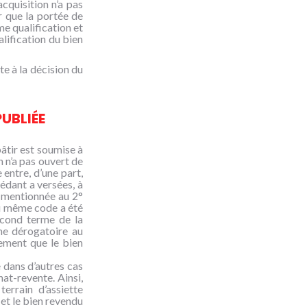
acquisition n’a pas
er que la portée de
me qualification et
alification du bien
te à la décision du
PUBLIÉE
bâtir est soumise à
n n’a pas ouvert de
 entre, d’une part,
cédant a versées, à
n mentionnée au 2°
 du même code a été
econd terme de la
me dérogatoire au
rement que le bien
e dans d’autres cas
at-revente. Ainsi,
errain d’assiette
 et le bien revendu