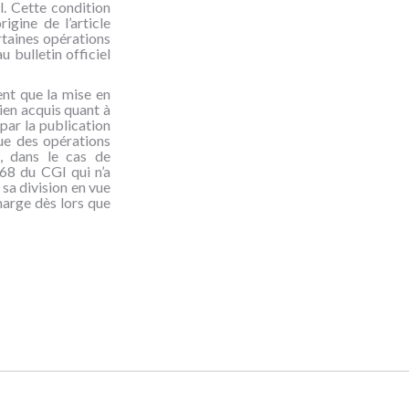
l. Cette condition
igine de l’article
rtaines opérations
u bulletin officiel
ent que la mise en
ien acquis quant à
par la publication
que des opérations
, dans le cas de
268 du CGI qui n’a
sa division en vue
marge dès lors que