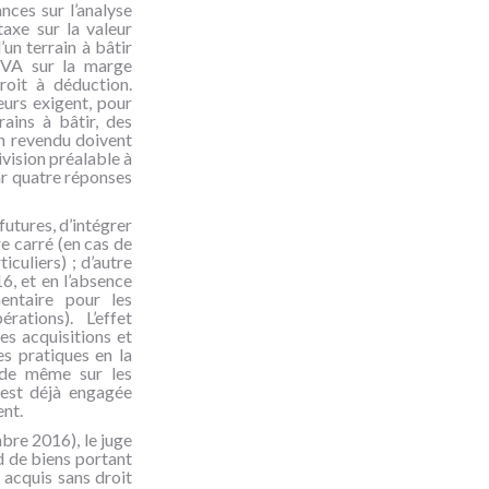
nces sur l’analyse
taxe sur la valeur
un terrain à bâtir
 TVA sur la marge
roit à déduction.
eurs exigent, pour
ains à bâtir, des
en revendu doivent
ivision préalable à
par quatre réponses
futures, d’intégrer
e carré (en cas de
culiers) ; d’autre
6, et en l’absence
entaire pour les
ations). L’effet
es acquisitions et
s pratiques en la
t de même sur les
 est déjà engagée
ent.
bre 2016), le juge
d de biens portant
s acquis sans droit