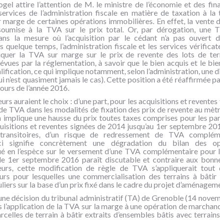
gel attire l’attention de M. le ministre de l’économie et des fina
ervices de l’administration fiscale en matière de taxation à la 
 marge de certaines opérations immobilières. En effet, la vente d’
soumise à la TVA sur le prix total. Or, par dérogation, une
ans la mesure où l’acquisition par le cédant n’a pas ouvert d
 quelque temps, l’administration fiscale et les services vérificat
iquer la TVA sur marge sur le prix de revente des lots de terr
évues par la réglementation, à savoir que le bien acquis et le bi
ification, ce qui implique notamment, selon l’administration, une d
qui n’est quasiment jamais le cas). Cette position a été réaffirmée 
cours de l’année 2016.
urs auraient le choix : d’une part, pour les acquisitions et reventes 
 de TVA dans les modalités de fixation des prix de revente au mètr
a implique une hausse du prix toutes taxes comprises pour les parti
quisitions et reventes signées de 2014 jusqu’au 1er septembre 201
 transitoires, d’un risque de redressement de TVA complém
i signifie concrètement une dégradation du bilan des opér
ué en l’espèce sur le versement d’une TVA complémentaire pour l
 le 1er septembre 2016 paraît discutable et contraire aux bonne
leurs, cette modification de règle de TVA s’appliquerait tou
urs pour lesquelles une commercialisation des terrains à bâtir
liers sur la base d’un prix fixé dans le cadre du projet d’aménagem
ne décision du tribunal administratif (TA) de Grenoble (14 novem
s l’application de la TVA sur la marge à une opération de marchan
rcelles de terrain à bâtir extraits d’ensembles bâtis avec terrain