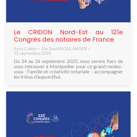
NOUS
CONNAÎTRE
CONTACT
Le CRIDON Nord-Est au 121e
Congrès des notaires de France
Actu Cridon
Par
David BOULANGER
22 septembre 2025
Du 24 au 26 septembre 2025, nous serons fiers de
vous retrouver à Montpellier pour ce grand rendez-
vous : Famille et créativité notariale – accompagner
les tribus d’aujourd’hui.