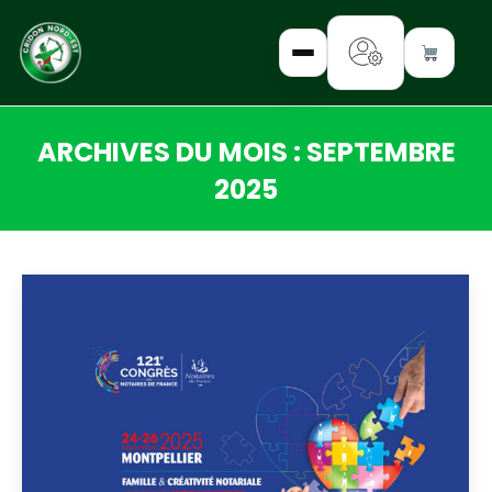
ARCHIVES DU MOIS :
SEPTEMBRE
✕
2025
Vous êtes ici :
INTERROGEZ-
NOUS
FORMEZ-
VOUS
INFORMEZ-
VOUS
LISEZ-NOUS