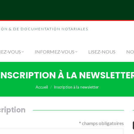
NOUS
FORMEZ-VOUS
INFORMEZ-VOUS
LI
ION & DE DOCUMENTATION NOTARIALES
EZ-VOUS
INFORMEZ-VOUS
LISEZ-NOUS
NO
INSCRIPTION À LA NEWSLETTE
Vous êtes ici :
Accueil
Inscription à la newsletter
cription
* champs obligatoires