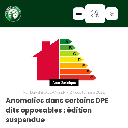
✕
INTERROGEZ-
NOUS
FORMEZ-
Actu Juridique
VOUS
Par
David BOULANGER
27 septembre 2021
INFORMEZ-
Anomalies dans certains DPE
VOUS
dits opposables : édition
LISEZ-NOUS
suspendue