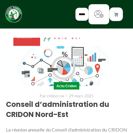
✕
INTERROGEZ-
NOUS
FORMEZ-
Actu Cridon
VOUS
Par
cridon-ne
29 mars 2021
INFORMEZ-
Conseil d’administration du
VOUS
CRIDON Nord-Est
LISEZ-NOUS
La réunion annuelle du Conseil d’administration du CRIDON