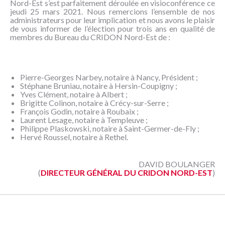
Nord-Est s’est parfaitement déroulée en visioconférence ce
NOUS
jeudi 25 mars 2021. Nous remercions l’ensemble de nos
CONNAÎTRE
administrateurs pour leur implication et nous avons le plaisir
de vous informer de l’élection pour trois ans en qualité de
membres du Bureau du CRIDON Nord-Est de :
CONTACT
Pierre-Georges Narbey, notaire à Nancy, Président ;
Stéphane Bruniau, notaire à Hersin-Coupigny ;
Yves Clément, notaire à Albert ;
Brigitte Colinon, notaire à Crécy-sur-Serre ;
François Godin, notaire à Roubaix ;
Laurent Lesage, notaire à Templeuve ;
Philippe Plaskowski, notaire à Saint-Germer-de-Fly ;
Hervé Roussel, notaire à Rethel.
DAVID BOULANGER
(
DIRECTEUR GÉNÉRAL DU CRIDON NORD-EST
)