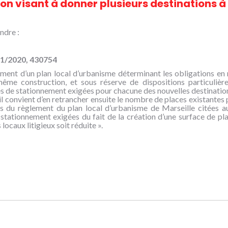
on visant à donner plusieurs destinations 
ndre :
11/2020, 430754
lement d’un plan local d’urbanisme déterminant les obligations en 
ême construction, et sous réserve de dispositions particulièr
 de stationnement exigées pour chacune des nouvelles destinations 
il convient d’en retrancher ensuite le nombre de places existantes 
ons du règlement du plan local d’urbanisme de Marseille citées au
tationnement exigées du fait de la création d’une surface de planc
locaux litigieux soit réduite ».