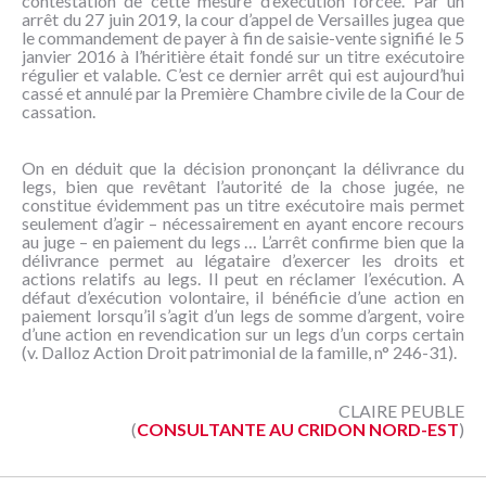
contestation de cette mesure d’exécution forcée. Par un
arrêt du 27 juin 2019, la cour d’appel de Versailles jugea que
le commandement de payer à fin de saisie-vente signifié le 5
janvier 2016 à l’héritière était fondé sur un titre exécutoire
régulier et valable. C’est ce dernier arrêt qui est aujourd’hui
cassé et annulé par la Première Chambre civile de la Cour de
cassation.
On en déduit que la décision prononçant la délivrance du
legs, bien que revêtant l’autorité de la chose jugée, ne
constitue évidemment pas un titre exécutoire mais permet
seulement d’agir – nécessairement en ayant encore recours
au juge – en paiement du legs … L’arrêt confirme bien que la
délivrance permet au légataire d’exercer les droits et
actions relatifs au legs. Il peut en réclamer l’exécution. A
défaut d’exécution volontaire, il bénéficie d’une action en
paiement lorsqu’il s’agit d’un legs de somme d’argent, voire
d’une action en revendication sur un legs d’un corps certain
(v. Dalloz Action Droit patrimonial de la famille, n° 246-31).
CLAIRE PEUBLE
(
CONSULTANTE AU CRIDON NORD-EST
)