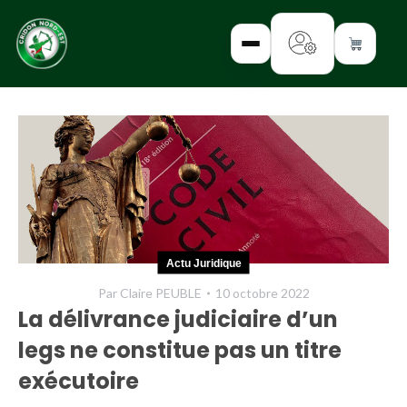
✕
INTERROGEZ-
NOUS
FORMEZ-
Actu Juridique
VOUS
Par
Claire PEUBLE
10 octobre 2022
INFORMEZ-
La délivrance judiciaire d’un
VOUS
legs ne constitue pas un titre
LISEZ-NOUS
exécutoire