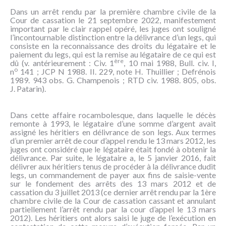
NOUS
Dans un arrêt rendu par la première chambre civile de la
CONNAÎTRE
Cour de cassation le 21 septembre 2022, manifestement
important par le clair rappel opéré, les juges ont souligné
l’incontournable distinction entre la délivrance d’un legs, qui
CONTACT
consiste en la reconnaissance des droits du légataire et le
paiement du legs, qui est la remise au légataire de ce qui est
ère
dû (v. antérieurement : Civ. 1
, 10 mai 1988, Bull. civ. I,
o
n
141 ; JCP N 1988. II. 229, note H. Thuillier ; Defrénois
1989. 943 obs. G. Champenois ; RTD civ. 1988. 805, obs.
J. Patarin).
Dans cette affaire rocambolesque, dans laquelle le décès
remonte à 1993, le légataire d’une somme d’argent avait
assigné les héritiers en délivrance de son legs. Aux termes
d’un premier arrêt de cour d’appel rendu le 13 mars 2012, les
juges ont considéré que le légataire était fondé à obtenir la
délivrance. Par suite, le légataire a, le 5 janvier 2016, fait
délivrer aux héritiers tenus de procéder à la délivrance dudit
legs, un commandement de payer aux fins de saisie-vente
sur le fondement des arrêts des 13 mars 2012 et de
cassation du 3 juillet 2013 (ce dernier arrêt rendu par la 1ère
chambre civile de la Cour de cassation cassant et annulant
partiellement l’arrêt rendu par la cour d’appel le 13 mars
2012). Les héritiers ont alors saisi le juge de l’exécution en