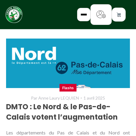
✕
INTERROGEZ-
NOUS
FORMEZ-
Flashs
VOUS
Par
Anne Laury LEQUIEN
1 avril 2025
INFORMEZ-
DMTO : Le Nord & le Pas-de-
VOUS
Calais votent l’augmentation
LISEZ-NOUS
Les départements du Pas de Calais et du Nord ont