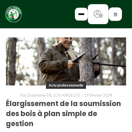
✕
INTERROGEZ-
NOUS
FORMEZ-
Actu professionnelle
VOUS
Par
Stéphanie DE LOS ANGELES
19 février 2024
INFORMEZ-
Élargissement de la soumission
VOUS
des bois à plan simple de
LISEZ-NOUS
gestion