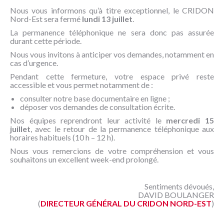
NOUS
Nous vous informons qu’à titre exceptionnel, le CRIDON
CONNAÎTRE
Nord-Est sera fermé
lundi 13 juillet
.
La permanence téléphonique ne sera donc pas assurée
CONTACT
durant cette période.
Nous vous invitons à anticiper vos demandes, notamment en
cas d’urgence.
Pendant cette fermeture, votre espace privé reste
accessible et vous permet notamment de :
consulter notre base documentaire en ligne ;
déposer vos demandes de consultation écrite.
Nos équipes reprendront leur activité le
mercredi 15
juillet
, avec le retour de la permanence téléphonique aux
horaires habituels (10 h – 12 h).
Nous vous remercions de votre compréhension et vous
souhaitons un excellent week-end prolongé.
Sentiments dévoués,
DAVID BOULANGER
(
DIRECTEUR GÉNÉRAL DU CRIDON NORD-EST
)