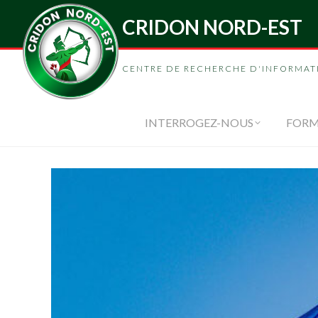
CRIDON NORD-EST
INTERROGEZ-
CENTRE DE RECHERCHE D'INFORMAT
INTERROGEZ-NOUS
FORM