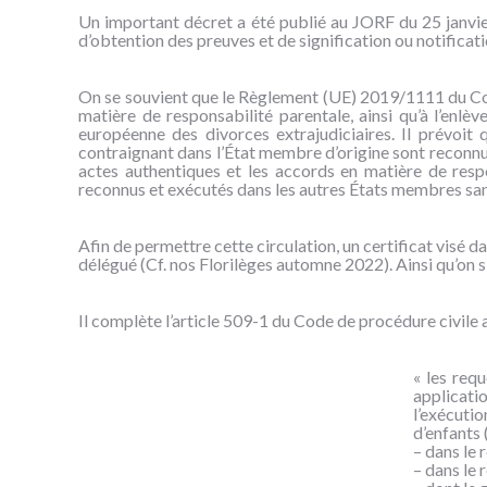
Un important décret a été publié au JORF du 25 janvier
d’obtention des preuves et de signification ou notificatio
On se souvient que le Règlement (UE) 2019/1111 du Cons
matière de responsabilité parentale, ainsi qu’à l’enlè
européenne des divorces extrajudiciaires. Il prévoit 
contraignant dans l’État membre d’origine sont reconnus 
actes authentiques et les accords en matière de respo
reconnus et exécutés dans les autres États membres sans 
Afin de permettre cette circulation, un certificat visé d
délégué (Cf. nos Florilèges automne 2022). Ainsi qu’on s’y 
Il complète l’article 509-1 du Code de procédure civile av
« les requ
applicati
l’exécuti
d’enfants 
– dans le 
– dans le 