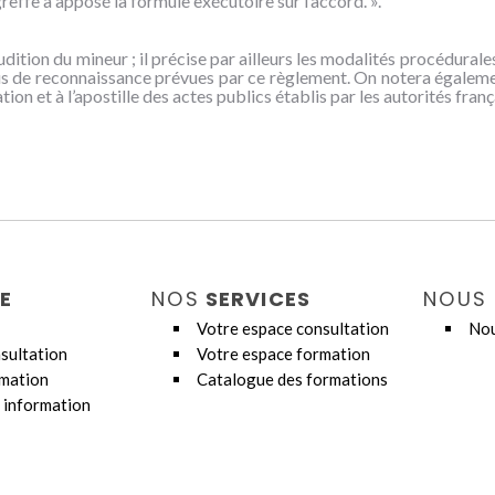
greffe a apposé la formule exécutoire sur l’accord. ».
audition du mineur ; il précise par ailleurs les modalités procédurale
us de reconnaissance prévues par ce règlement. On notera égalemen
on et à l’apostille des actes publics établis par les autorités franç
E
NOS
SERVICES
NOUS
Votre espace consultation
Nou
sultation
Votre espace formation
rmation
Catalogue des formations
 information