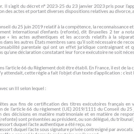
. Il s’agit du décret n° 2023-25 du 23 janvier 2023 pris pour l’ap
n des actes et portant diverses dispositions relatives au divorce, aux
eil du 25 juin 2019 relatif à la compétence, la reconnaissance et 
vement international d’enfants (refonte), dit Bruxelles 2 ter a 
que « les actes authentiques et les accords relatifs à la sépara
dans les autres États membres sans qu’il soit nécessaire de recour
nsabilité parentale qui ont un effet juridique contraignant et 
qu’une déclaration constatant leur force exécutoire ne soit nécessai
ans l’article 66 du Règlement doit être établi. En France, il est de l
attendait, cette règle a fait l’objet d’un texte d’application : c’est 
ec un III selon lequel :
êtes aux fins de certification des titres exécutoires français en
on de l’article 66 du règlement (UE) 2019/1111 du Conseil du 25 j
on des décisions en matière matrimoniale et en matière de responsa
(refonte) sont présentées au président, ou son délégué, du tribunal j
ressort duquel l’acte authentique a été reçu, ou
ressort duquel l’acte sous signature privée contresigné par avocats