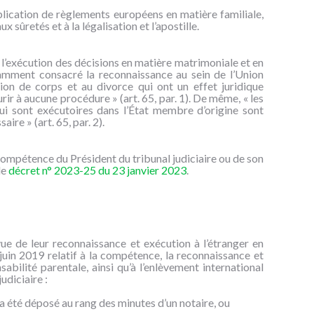
plication de règlements européens en matière familiale,
 sûretés et à la légalisation et l’apostille.
l’exécution des décisions en matière matrimoniale et en
notamment consacré la reconnaissance au sein de l’Union
tion de corps et au divorce qui ont un effet juridique
ir à aucune procédure » (art. 65, par. 1). De même, « les
qui sont exécutoires dans l’État membre d’origine sont
re » (art. 65, par. 2).
a compétence du Président du tribunal judiciaire ou de son
le
décret n° 2023-25 du 23 janvier 2023
.
 vue de leur reconnaissance et exécution à l’étranger en
uin 2019 relatif à la compétence, la reconnaissance et
bilité parentale, ainsi qu’à l’enlèvement international
udiciaire :
 a été déposé au rang des minutes d’un notaire, ou