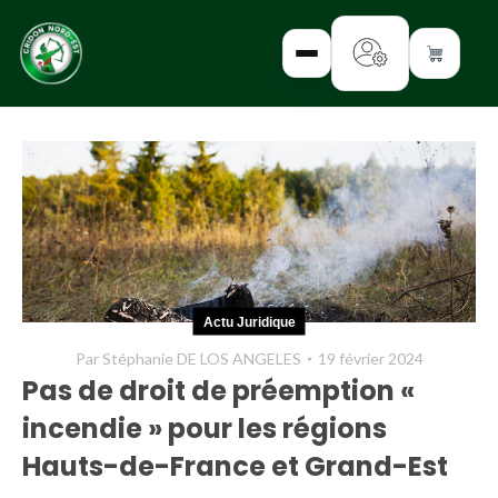
✕
INTERROGEZ-
NOUS
FORMEZ-
Actu Juridique
VOUS
Par
Stéphanie DE LOS ANGELES
19 février 2024
INFORMEZ-
Pas de droit de préemption «
VOUS
incendie » pour les régions
LISEZ-NOUS
Hauts-de-France et Grand-Est