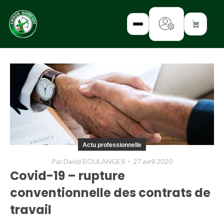
✕
INTERROGEZ-
NOUS
FORMEZ-
Actu professionnelle
VOUS
Par
David BOULANGER
27 avril 2020
INFORMEZ-
Covid-19 – rupture
VOUS
conventionnelle des contrats de
LISEZ-NOUS
travail