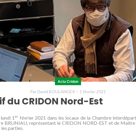
Actu Cridon
Par
David BOULANGER
1 février 2021
tif du CRIDON Nord-Est
er
lundi 1
février 2021 dans les locaux de la Chambre interdépar
e BRUNIAU, représentant le CRIDON NORD-EST et de Maître BE
les parties.