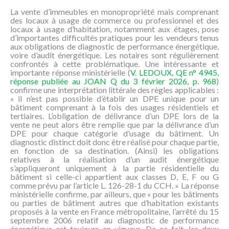
NOUS
La vente d’immeubles en monopropriété mais comprenant
CONNAÎTRE
des locaux à usage de commerce ou professionnel et des
locaux à usage d’habitation, notamment aux étages, pose
d’importantes difficultés pratiques pour les vendeurs tenus
CONTACT
aux obligations de diagnostic de performance énergétique,
voire d’audit énergétique. Les notaires sont régulièrement
confrontés à cette problématique. Une intéressante et
importante réponse ministérielle (
V. LEDOUX, QE n° 4945,
réponse publiée au JOAN Q du 3 février 2026, p. 968
)
confirme une interprétation littérale des règles applicables :
« il n’est pas possible d’établir un DPE unique pour un
bâtiment comprenant à la fois des usages résidentiels et
tertiaires. L’obligation de délivrance d’un DPE lors de la
vente ne peut alors être remplie que par la délivrance d’un
DPE pour chaque catégorie d’usage du bâtiment. Un
diagnostic distinct doit donc être réalisé pour chaque partie,
en fonction de sa destination. (Ainsi) les obligations
relatives à la réalisation d’un audit énergétique
s’appliqueront uniquement à la partie résidentielle du
bâtiment si celle-ci appartient aux classes D, E, F ou G
comme prévu par l’article L. 126-28-1 du CCH. » La réponse
ministérielle confirme, par ailleurs, que « pour les bâtiments
ou parties de bâtiment autres que d’habitation existants
proposés à la vente en France métropolitaine, l’arrêté du 15
septembre 2006 relatif au diagnostic de performance
énergétique est toujours en vigueur. De ce fait, les deux