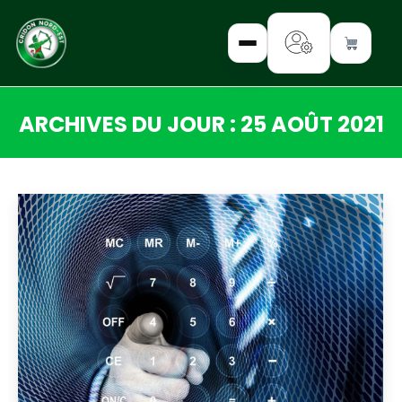
ARCHIVES DU JOUR :
25 AOÛT 2021
✕
Vous êtes ici :
INTERROGEZ-
NOUS
FORMEZ-
VOUS
INFORMEZ-
VOUS
LISEZ-NOUS