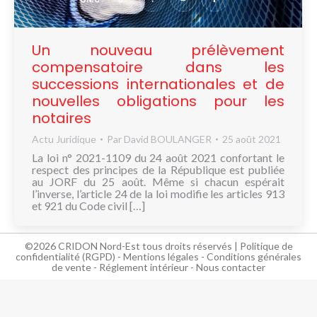
NOUS
CONNAÎTRE
Un nouveau prélèvement
CONTACT
compensatoire dans les
successions internationales et de
nouvelles obligations pour les
notaires
Actu Juridique
Par
David BOULANGER
25 août 2021
La loi n° 2021-1109 du 24 août 2021 confortant le
respect des principes de la République est publiée
au JORF du 25 août. Même si chacun espérait
l’inverse, l’article 24 de la loi modifie les articles 913
et 921 du Code civil […]
©2026 CRIDON Nord-Est tous droits réservés |
Politique de
confidentialité (RGPD)
-
Mentions légales
-
Conditions générales
de vente
-
Réglement intérieur
-
Nous contacter