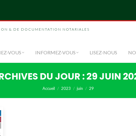
NOUS
FORMEZ-VOUS
INFORMEZ-VOUS
LI
ION & DE DOCUMENTATION NOTARIALES
EZ-VOUS
INFORMEZ-VOUS
LISEZ-NOUS
NO
RCHIVES DU JOUR :
29 JUIN 20
Vous êtes ici :
Accueil
2023
juin
29