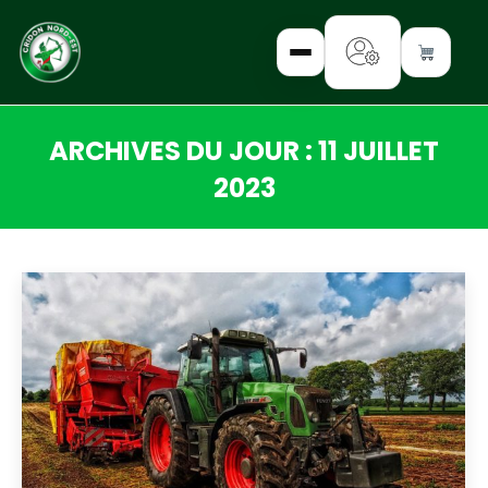
ARCHIVES DU JOUR :
11 JUILLET
✕
2023
Vous êtes ici :
INTERROGEZ-
NOUS
FORMEZ-
VOUS
INFORMEZ-
VOUS
LISEZ-NOUS