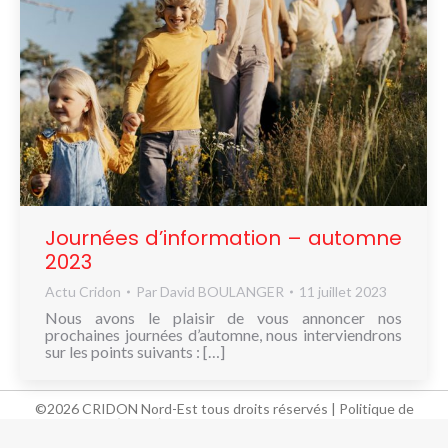
Journées d’information – automne
2023
Actu Cridon
Par
David BOULANGER
11 juillet 2023
Nous avons le plaisir de vous annoncer nos
prochaines journées d’automne, nous interviendrons
sur les points suivants : […]
©2026 CRIDON Nord-Est tous droits réservés |
Politique de
confidentialité (RGPD)
-
Mentions légales
-
Conditions générales
de vente
-
Réglement intérieur
-
Nous contacter