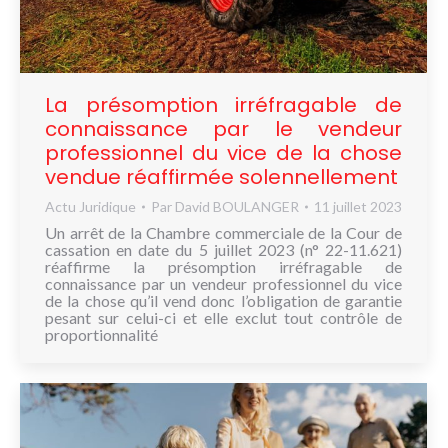
NOUS
CONNAÎTRE
CONTACT
La présomption irréfragable de
connaissance par le vendeur
professionnel du vice de la chose
vendue réaffirmée solennellement
Actu Juridique
Par
David BOULANGER
11 juillet 2023
Un arrêt de la Chambre commerciale de la Cour de
cassation en date du 5 juillet 2023 (n° 22-11.621)
réaffirme la présomption irréfragable de
connaissance par un vendeur professionnel du vice
de la chose qu’il vend donc l’obligation de garantie
pesant sur celui-ci et elle exclut tout contrôle de
proportionnalité