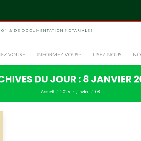
NOUS
FORMEZ-VOUS
INFORMEZ-VOUS
LI
ION & DE DOCUMENTATION NOTARIALES
EZ-VOUS
INFORMEZ-VOUS
LISEZ-NOUS
NO
CHIVES DU JOUR :
8 JANVIER 2
Vous êtes ici :
Accueil
2026
janvier
08