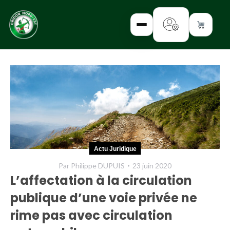
✕
INTERROGEZ-
NOUS
FORMEZ-
Actu Juridique
VOUS
Par
Philippe DUPUIS
23 juin 2020
INFORMEZ-
L’affectation à la circulation
VOUS
publique d’une voie privée ne
LISEZ-NOUS
rime pas avec circulation