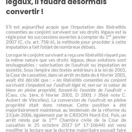
légaux, il faudra désormais
NOUS
CONNAÎTRE
convertir !
CONTACT
S’il est aujourd’hui acquis que l’imputation des libéralités
consenties au conjoint survivant sur ses droits légaux est la
er
règle pour les successions ouvertes à compter du 1
janvier
2007 (C. civ. art. 758-6), la méthode pour procéder à cette
imputation a fait l’objet de nombreux débats.
Lorsque le conjoint survivant a reçu une libéralité n’ayant pas
la même nature que ses droits légaux, deux solutions sont
envisageables : valorisation de l’usufruit ou imputation en
assiette. Sous l’empire des textes antérieurs à la loi de 2001,
la Cour de cassation, dans un arrêt en date du 6 février 2001,
avait été décidé que : «
les libéralités consenties au conjoint
survivant s’imputent sur l’usufruit légal et, non sur la valeur de
biens en pleine propriété, fussent-ils l’assiette de l’usufruit
»
(Cass. civ. 1ère, 6 février 2001, D 2001 J 3566 note C.
Aubert de Vincelles). La conversion de l’usufruit en pleine
propriété était donc retenue. Cette position a été
majoritairement maintenue au lendemain de la réforme du
23 juin 2006, également par le CRIDON Nord-Est. Puis, un
ère
arrêt rendu par la 1
Chambre civile de la Cour de
cassation le 25 octobre 2017 (n° 17-10644) est venu
modifier la lecture que la doctrine majoritaire pouvait faire