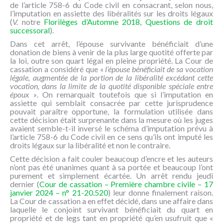
de l’article 758-6 du Code civil en consacrant, selon nous,
l’imputation en assiette des libéralités sur les droits légaux
(
V.
notre
Florilèges d’Automne 2018, Questions de droit
successoral
).
Dans cet arrêt, l’épouse survivante bénéficiait d’une
donation de biens à venir de la plus large quotité offerte par
la loi, outre son quart légal en pleine propriété. La Cour de
cassation a considéré que «
l’épouse bénéficiait de sa vocation
légale, augmentée de la portion de la libéralité excédant cette
vocation, dans la limite de la quotité disponible spéciale entre
époux »
. On remarquait toutefois que si l’imputation en
assiette qui semblait consacrée par cette jurisprudence
pouvait paraître opportune, la formulation utilisée dans
cette décision était surprenante dans la mesure où les juges
avaient semble-t-il inversé le schéma d’imputation prévu à
l’article 758-6 du Code civil en ce sens qu’ils ont imputé les
droits légaux sur la libéralité et non le contraire.
Cette décision a fait couler beaucoup d’encre et les auteurs
n’ont pas été unanimes quant à sa portée et beaucoup l’ont
purement et simplement écartée. Un arrêt rendu jeudi
dernier (
Cour de cassation – Première chambre civile – 17
janvier 2024 – n° 21-20.520
) leur donne finalement raison.
La Cour de cassation a en effet décidé, dans une affaire dans
laquelle le conjoint survivant bénéficiait du quart en
propriété et de legs tant en propriété qu’en usufruit que «