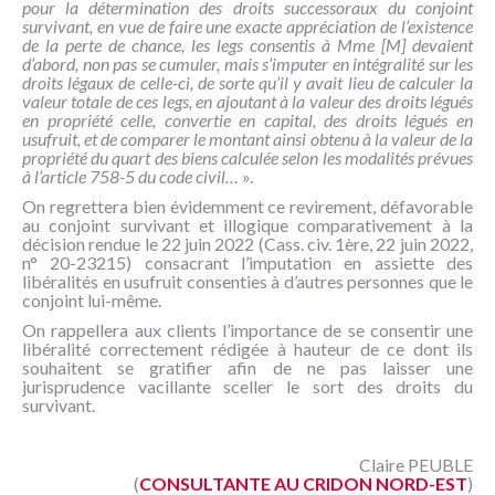
pour la détermination des droits successoraux du conjoint
survivant, en vue de faire une exacte appréciation de l’existence
de la perte de chance, les legs consentis à Mme [M] devaient
d’abord, non pas se cumuler, mais s’imputer en intégralité sur les
droits légaux de celle-ci, de sorte qu’il y avait lieu de calculer la
valeur totale de ces legs, en ajoutant à la valeur des droits légués
en propriété celle, convertie en capital, des droits légués en
usufruit, et de comparer le montant ainsi obtenu à la valeur de la
propriété du quart des biens calculée selon les modalités prévues
à l’article 758-5 du code civil…
».
On regrettera bien évidemment ce revirement, défavorable
au conjoint survivant et illogique comparativement à la
décision rendue le 22 juin 2022 (Cass. civ. 1ère, 22 juin 2022,
n° 20-23215) consacrant l’imputation en assiette des
libéralités en usufruit consenties à d’autres personnes que le
conjoint lui-même.
On rappellera aux clients l’importance de se consentir une
libéralité correctement rédigée à hauteur de ce dont ils
souhaitent se gratifier afin de ne pas laisser une
jurisprudence vacillante sceller le sort des droits du
survivant.
Claire PEUBLE
(
CONSULTANTE AU CRIDON NORD-EST
)