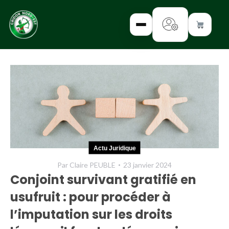
✕
INTERROGEZ-
NOUS
FORMEZ-
Actu Juridique
VOUS
Par
Claire PEUBLE
23 janvier 2024
INFORMEZ-
Conjoint survivant gratifié en
VOUS
usufruit : pour procéder à
LISEZ-NOUS
l’imputation sur les droits