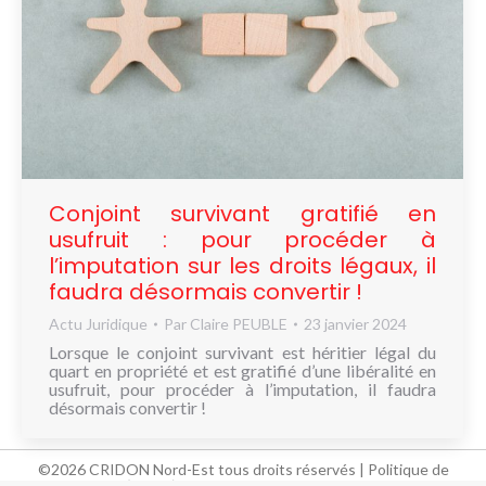
Conjoint survivant gratifié en
usufruit : pour procéder à
l’imputation sur les droits légaux, il
faudra désormais convertir !
Actu Juridique
Par
Claire PEUBLE
23 janvier 2024
Lorsque le conjoint survivant est héritier légal du
quart en propriété et est gratifié d’une libéralité en
usufruit, pour procéder à l’imputation, il faudra
désormais convertir !
©2026 CRIDON Nord-Est tous droits réservés |
Politique de
confidentialité (RGPD)
-
Mentions légales
-
Conditions générales