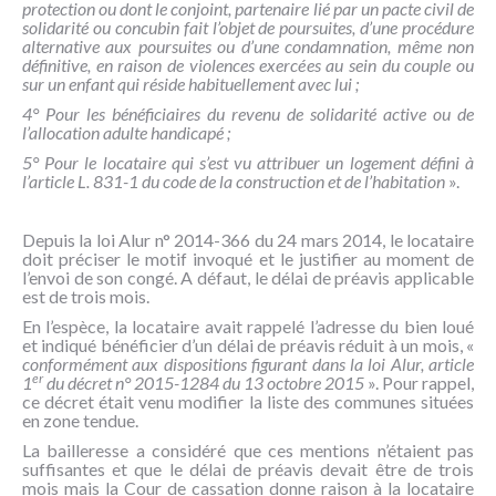
protection ou dont le conjoint, partenaire lié par un pacte civil de
solidarité ou concubin fait l’objet de poursuites, d’une procédure
alternative aux poursuites ou d’une condamnation, même non
définitive, en raison de violences exercées au sein du couple ou
sur un enfant qui réside habituellement avec lui ;
4° Pour les bénéficiaires du revenu de solidarité active ou de
l’allocation adulte handicapé ;
5° Pour le locataire qui s’est vu attribuer un logement défini à
l’article L. 831-1 du code de la construction et de l’habitation
».
Depuis la loi Alur n° 2014-366 du 24 mars 2014, le locataire
doit préciser le motif invoqué et le justifier au moment de
l’envoi de son congé. A défaut, le délai de préavis applicable
est de trois mois.
En l’espèce, la locataire avait rappelé l’adresse du bien loué
et indiqué bénéficier d’un délai de préavis réduit à un mois, «
conformément aux dispositions figurant dans la loi Alur, article
er
1
du décret n° 2015-1284 du 13 octobre 2015
». Pour rappel,
ce décret était venu modifier la liste des communes situées
en zone tendue.
La bailleresse a considéré que ces mentions n’étaient pas
suffisantes et que le délai de préavis devait être de trois
mois mais la Cour de cassation donne raison à la locataire