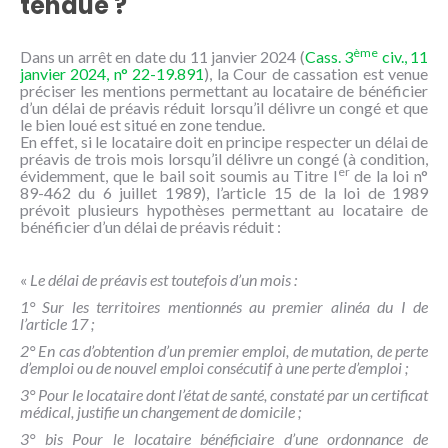
tendue ?
NOUS
CONNAÎTRE
ème
Dans un arrêt en date du 11 janvier 2024 (
Cass. 3
civ., 11
janvier 2024, n° 22-19.891
), la Cour de cassation est venue
CONTACT
préciser les mentions permettant au locataire de bénéficier
d’un délai de préavis réduit lorsqu’il délivre un congé et que
le bien loué est situé en zone tendue.
En effet, si le locataire doit en principe respecter un délai de
préavis de trois mois lorsqu’il délivre un congé (à condition,
er
évidemment, que le bail soit soumis au Titre I
de la loi n°
89-462 du 6 juillet 1989), l’article 15 de la loi de 1989
prévoit plusieurs hypothèses permettant au locataire de
bénéficier d’un délai de préavis réduit :
«
Le délai de préavis est toutefois d’un mois :
1° Sur les territoires mentionnés au premier alinéa du I de
l’article 17 ;
2° En cas d’obtention d’un premier emploi, de mutation, de perte
d’emploi ou de nouvel emploi consécutif à une perte d’emploi ;
3° Pour le locataire dont l’état de santé, constaté par un certificat
médical, justifie un changement de domicile ;
3° bis Pour le locataire bénéficiaire d’une ordonnance de