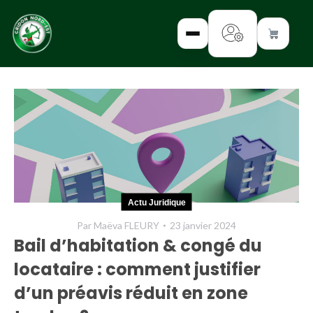
✕
INTERROGEZ-
NOUS
FORMEZ-
Actu Juridique
VOUS
Par
Maëva FLEURY
23 janvier 2024
INFORMEZ-
Bail d’habitation & congé du
VOUS
locataire : comment justifier
LISEZ-NOUS
d’un préavis réduit en zone