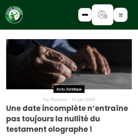
✕
INTERROGEZ-
NOUS
FORMEZ-
Actu Juridique
VOUS
Par
florence
11 juin 2024
INFORMEZ-
Une date incomplète n’entraîne
VOUS
pas toujours la nullité du
LISEZ-NOUS
testament olographe !