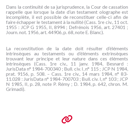
NOUS
Dans la continuité de sa jurisprudence, la Cour de cassation
CONNAÎTRE
rappelle que lorsque la date d’un testament olographe est
incomplète, il est possible de reconstituer celle-ci afin de
faire échapper le testament à la nullité (Cass. 1re civ., 11 oct.
CONTACT
1955 : JCP G 1955, II, 8994 ; Defrénois 1956, art. 27401 ;
Journ. not. 1956, art. 44906, p. 68, note E. Blanc).
La reconstitution de la date doit résulter d’éléments
intrinsèques au testaments ou d’éléments extrinsèques
trouvant leur principe et leur nature dans ces éléments
intrinsèques (Cass. 1re civ., 11 janv. 1984, Besnard :
JurisData n° 1984-700340 ; Bull. civ. I, n° 115 ; JCP N 1984,
prat. 9156, p. 508. – Cass. 1re civ., 14 mars 1984, n° 83-
11.028 : JurisData n° 1984-700703 ; Bull. civ. I, n° 103 ; JCP
N 1985, II, p. 28, note P. Rémy ; D. 1984, p. 642, chron. M.
Grimadi).