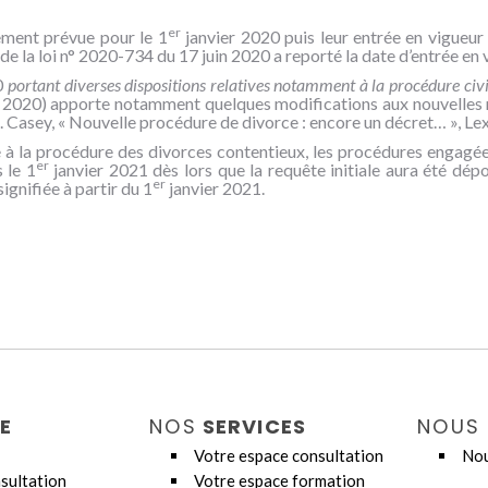
er
lement prévue pour le 1
janvier 2020 puis leur entrée en vigueur 
 25 de la loi n° 2020-734 du 17 juin 2020 a reporté la date d’entrée en
0
portant diverses dispositions relatives notamment à la procédure civi
020) apporte notamment quelques modifications aux nouvelles rè
. Casey, « Nouvelle procédure de divorce : encore un décret… », Lex
le à la procédure des divorces contentieux, les procédures engagée
er
 le 1
janvier 2021 dès lors que la requête initiale aura été dép
er
ignifiée à partir du 1
janvier 2021.
E
NOS
SERVICES
NOUS
Votre espace consultation
Nou
sultation
Votre espace formation