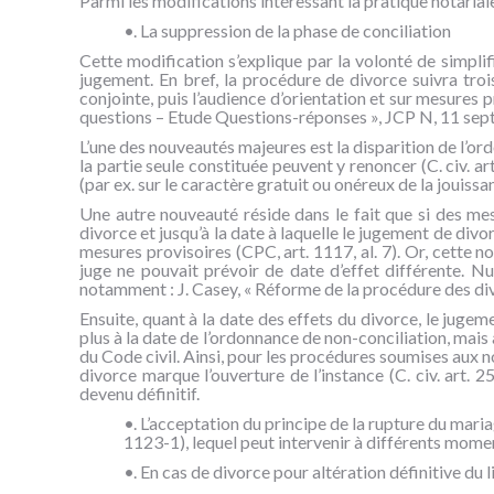
Parmi les modifications intéressant la pratique notariale,
•. La suppression de la phase de conciliation
Cette modification s’explique par la volonté de simplif
jugement. En bref, la procédure de divorce suivra troi
conjointe, puis l’audience d’orientation et sur mesures
questions – Etude Questions-réponses », JCP N, 11 sept
L’une des nouveautés majeures est la disparition de l’ord
la partie seule constituée peuvent y renoncer (C. civ. ar
(par ex. sur le caractère gratuit ou onéreux de la jouiss
Une autre nouveauté réside dans le fait que si des mesu
divorce et jusqu’à la date à laquelle le jugement de divo
mesures provisoires (CPC, art. 1117, al. 7). Or, cette 
juge ne pouvait prévoir de date d’effet différente. N
notamment : J. Casey, « Réforme de la procédure des divo
Ensuite, quant à la date des effets du divorce, le jugem
plus à la date de l’ordonnance de non-conciliation, mais
du Code civil. Ainsi, pour les procédures soumises aux 
divorce marque l’ouverture de l’instance (C. civ. art. 
devenu définitif.
•. L’acceptation du principe de la rupture du maria
1123-1), lequel peut intervenir à différents mome
•. En cas de divorce pour altération définitive du li