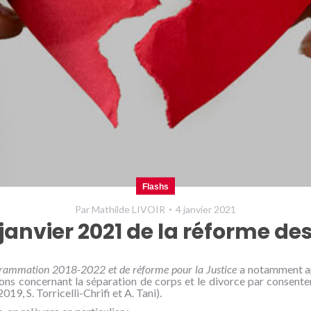
Flashs
Par
Mathilde LIVOIR
4 janvier 2021
 janvier 2021 de la réforme d
rammation 2018-2022 et de réforme pour la Justice
a notamment ap
itions concernant la séparation de corps et le divorce par conse
19, S. Torricelli-Chrifi et A. Tani).