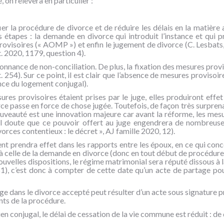
 on relèvera en particulier :
ier la procédure de divorce et de réduire les délais en la matière
s étapes : la demande en divorce qui introduit l’instance et qui p
 provisoires (« AOMP ») et enfin le jugement de divorce (C. Lesbat
. 2020, 1179, question 4).
onnance de non-conciliation. De plus, la fixation des mesures proviso
t. 254). Sur ce point, il est clair que l’absence de mesures provisoir
ance du logement conjugal).
res provisoires étaient prises par le juge, elles produiront effe
rce passe en force de chose jugée. Toutefois, de façon très surprenant
nouveauté est une innovation majeure car avant la réforme, les mesu
ul doute que ce pouvoir offert au juge engendrera de nombreuses q
rces contentieux : le décret », AJ famille 2020, 12).
ent prendra effet dans les rapports entre les époux, en ce qui conc
 à celle de la demande en divorce (donc en tout début de procédure
nouvelles dispositions, le régime matrimonial sera réputé dissous à
251), c’est donc à compter de cette date qu’un acte de partage pour
ge dans le divorce accepté peut résulter d’un acte sous signature pr
nts de la procédure.
en conjugal, le délai de cessation de la vie commune est réduit : de de