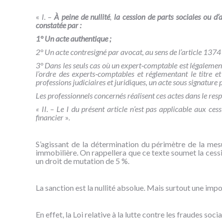
«
I. –
À peine de nullité
,
la cession de parts sociales ou d
constatée par :
1° Un acte authentique ;
2° Un acte contresigné par avocat, au sens de l’article 1374
3° Dans les seuls cas où un expert
‑
comptable est légalement 
l’ordre des experts
‑
comptables et réglementant le titre et
professions judiciaires et juridiques, un acte sous signature 
Les professionnels concernés réalisent ces actes dans le resp
« II. – Le I du présent article n’est pas applicable aux ce
financier
».
S’agissant de la détermination du périmètre de la mesu
immobilière. On rappellera que ce texte soumet la cessi
un droit de mutation de 5 %.
La sanction est la nullité absolue. Mais surtout une impos
En effet, la Loi relative à la lutte contre les fraudes so