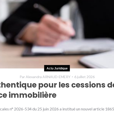
Actu Juridique
Par
Alexandra ARNAUD-EMERY
6 juillet 2026
hentique pour les cessions de
ce immobilière
fiscales n° 2026-534 du 25 juin 2026 a institué un nouvel article 1865