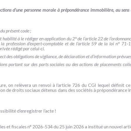
’actions d’une personne morale à prépondérance immobilière, au sens d
 du présent code ;
habilité à le rédiger en application du 2° de l’article 22 de l’ordonnan
 la profession d’expert
‑
comptable et de l’article 59 de la loi n° 71
‑
1
privée rédigé par celui
‑
ci.
ect des obligations de vigilance, de déclaration et d’information prévues
ssions portant sur des parts sociales ou des actions de placements colle
re, on relèvera un renvoi à l’article 726 du CGI lequel définit c
on de droits sociaux détenus dans des sociétés à prépondérance immo
sibilité d’enregistrer l’acte !
ciales et fiscales n° 2026-534 du 25 juin 2026 a institué un nouvel a