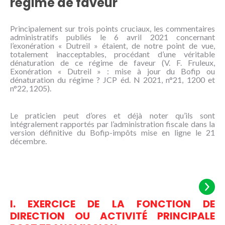
régime de faveur
NOUS
CONNAÎTRE
Principalement sur trois points cruciaux, les commentaires
administratifs publiés le 6 avril 2021 concernant
CONTACT
l’exonération « Dutreil » étaient, de notre point de vue,
totalement inacceptables, procédant d’une véritable
dénaturation de ce régime de faveur (V. F. Fruleux,
Exonération « Dutreil » : mise à jour du Bofip ou
dénaturation du régime ? JCP éd. N 2021, n°21, 1200 et
n°22, 1205).
Le praticien peut d’ores et déjà noter qu’ils sont
intégralement rapportés par l’administration fiscale dans la
version définitive du Bofip-impôts mise en ligne le 21
décembre.
I. EXERCICE DE LA FONCTION DE
DIRECTION OU ACTIVITÉ PRINCIPALE