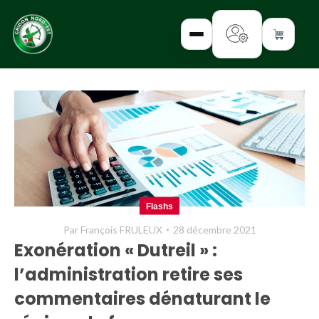
✕
INTERROGEZ-
NOUS
FORMEZ-
Flashs
VOUS
Par
François FRULEUX
28 décembre 2021
INFORMEZ-
Exonération « Dutreil » :
VOUS
l’administration retire ses
LISEZ-NOUS
commentaires dénaturant le