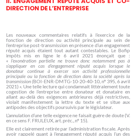
II. ENGAGEMENT RÉPUTÉ ACQUIS ET CO-
DIRECTION DE L’ENTREPRISE
Les nouveaux commentaires relatifs à l’exercice de la
fonction de direction ou activité principale au sein de
l’entreprise post-transmission en présence d’un engagement
réputé acquis étaient tout autant contestables. Le Bofip
impôts mis en ligne le 6 avril 2021 énonçait que :
«
l’exonération partielle ne trouve donc notamment pas à
s’appliquer en cas d’engagement réputé acquis lorsque le
donateur continue à exercer son activité professionnelle
principale ou la fonction de direction dans la société après la
transmission (
BOI-ENR-DMTG-10-20-40-10, n° 395, 6 avril
2021)
».
Une telle lecture qui condamnait littéralement toute
cogestion de l’entreprise entre donateur et donataire en
allant au-delà des exigences antérieures déjà restrictives,
violait manifestement la lettre du texte et se situe aux
antipodes des objectifs poursuivis par le législateur.
L’annulation d’une telle exigence ne faisait guère de doute (V.
en ce sens F. FRULEUX, art. préc., n° 15).
Elle est clairement retirée par l’administration fiscale. Après
avoir rappelé quant à l’engagement réputé acquis l’un des