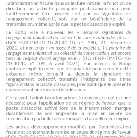
l’administration fiscale dans sa lecture initiale, la fonction de
direction ou activité principale post-transmission peut
indifféremment être assurée soit par un signataire de
l’engagement collectif, soit par un bénéficiaire de la
transmission, même après que le pacte d’associés a expiré.
Le Bofip vise à nouveau les «
associés signataires de
l’engagement unilatéral ou collectif de conservation des titres
»
(BOI-ENR-DMTG-10-20-40-10, n° 390, 21 décembre
2021) et non plus «
un associé de la société (…) signataire de
l’engagement unilatéral ou collectif de conservation est encore
tenu au respect de cet engagement
» (BOI-ENR-DMTG-10-
20-40-10, n° 395, 6 avril 2021). Par ailleurs, le Bofip
confirme explicitement que le signataire peut remplir cette
exigence même lorsqu’il a, depuis la signature de
l’engagement collectif, transmis l’intégralité des titres
figurant dans le pacte d’associés, précisant qu’elle présente
comme étant une mesure de tolérance.
Ce faisant, l’administration admet à nouveau, ce qui est une
nécessité pour l’application de ce régime de faveur, que le
pacte d’associés activé lors de la transmission, marque
durablement de son empreinte la mise en œuvre de
l’exonération partielle même lorsqu’il a formellement expiré.
Les autres développements modifiés par l’administration
fiscale et concernant la remise en cause du régime de faveur
(BOI-ENR-DMTG-10-20-40-20, n° 70, 21 décembre 2021)