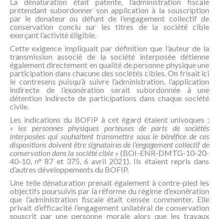
La dénaturation était patente, l’administration fiscale
prétendant subordonner son application à la souscription
par le donateur ou défunt de l’engagement collectif de
conservation conclu sur les titres de la société cible
exerçant l’activité éligible.
Cette exigence impliquait par définition que l’auteur de la
transmission associé de la société interposée détienne
également directement en qualité de personne physique une
participation dans chacune des sociétés cibles. On frisait ici
le contresens puisqu’à suivre l’administration, l’application
indirecte de l’exonération serait subordonnée à une
détention indirecte de participations dans chaque société
civile.
Les indications du BOFIP à cet égard étaient univoques :
«
les personnes physiques porteuses de parts de sociétés
interposées qui souhaitent transmettre sous le bénéfice de ces
dispositions doivent être signataires de l’engagement collectif de
conservation dans la société cible
» (BOI-ENR-DMTG-10-20-
40-10, n° 87 et 375, 6 avril 2021). Ils étaient repris dans
d’autres développements du BOFIP.
Une telle dénaturation prenait également à contre-pied les
objectifs poursuivis par la réforme du régime d’exonération
que l’administration fiscale était censée commenter. Elle
privait d’efficacité l’engagement unilatéral de conservation
souscrit par une personne morale alors que les travaux