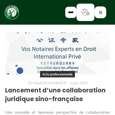
✕
INTERROGEZ-
NOUS
FORMEZ-
Actu professionnelle
VOUS
Par
David BOULANGER
2 juin 2020
INFORMEZ-
Lancement d’une collaboration
VOUS
juridique sino-française
LISEZ-NOUS
Une nouvelle et heureuse perspective de collaboration