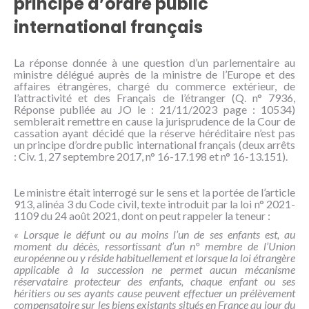
principe d’ordre public
NOUS
CONNAÎTRE
international français
CONTACT
La réponse donnée à une question d’un parlementaire au
ministre délégué auprès de la ministre de l’Europe et des
affaires étrangères, chargé du commerce extérieur, de
l’attractivité et des Français de l’étranger (Q. n° 7936,
Réponse publiée au JO le : 21/11/2023 page : 10534)
semblerait remettre en cause la jurisprudence de la Cour de
cassation ayant décidé que la réserve héréditaire n’est pas
un principe d’ordre public international français (deux arrêts
: Civ. 1, 27 septembre 2017, n° 16-17.198 et n° 16-13.151).
Le ministre était interrogé sur le sens et la portée de l’article
913, alinéa 3 du Code civil, texte introduit par la loi n° 2021-
1109 du 24 août 2021, dont on peut rappeler la teneur :
« Lorsque le défunt ou au moins l’un de ses enfants est, au
moment du décès, ressortissant d’un n° membre de l’Union
européenne ou y réside habituellement et lorsque la loi étrangère
applicable à la succession ne permet aucun mécanisme
réservataire protecteur des enfants, chaque enfant ou ses
héritiers ou ses ayants cause peuvent effectuer un prélèvement
compensatoire sur les biens existants situés en France au jour du