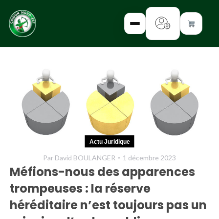
✕
INTERROGEZ-
NOUS
FORMEZ-
Actu Juridique
VOUS
Par
David BOULANGER
1 décembre 2023
INFORMEZ-
Méfions-nous des apparences
VOUS
trompeuses : la réserve
LISEZ-NOUS
héréditaire n’est toujours pas un