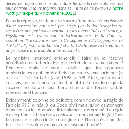
décès, de façon à être rétablis dans les droits réservataires que
leur octroie la loi française, dans la limite de ceux-ci »
(v.
notre
Actu juridique du 4 novembre 2021
).
Dans la réponse, on lit que
« en permettant aux enfants évincés
d’une succession qui n’est pas régie par la loi française de
récupérer une part successorale sur les biens situés en France, le
législateur est revenu sur la jurisprudence de la Cour de
cassation (1re Chambre civile, 27 septembre 2017, pourvoi n°
16-13.151, Publié au bulletin) et a fait de la réserve héréditaire
un principe d’ordre public international ».
Le ministre interrogé entendrait-il faire de la réserve
héréditaire un tel principe par l’effet de sa seule plume ?
Peut-être mais ce serait oublier que les réponses
ministérielles n’ont, en droit civil, aucune valeur juridique (v.
par ex. : Defrénois 15 janv. 1993, p. 59). Alors, nonobstant
cet avis, on continuera en droit positif de considérer que la
réserve héréditaire est hors champ de l’ordre public
international français.
Évidemment, ce principe doit être combiné avec la règle de
l’article 913, alinéa 3, du Code civil mais qu’on cantonnera
dans son strict domaine littéralement déterminé. La règle
d’exception s’interprète
a contrario
et non par analogie. Dans
la réponse ministérielle, ce régime de l’interprétation des
lois semble avoir été malencontreusement oublié.