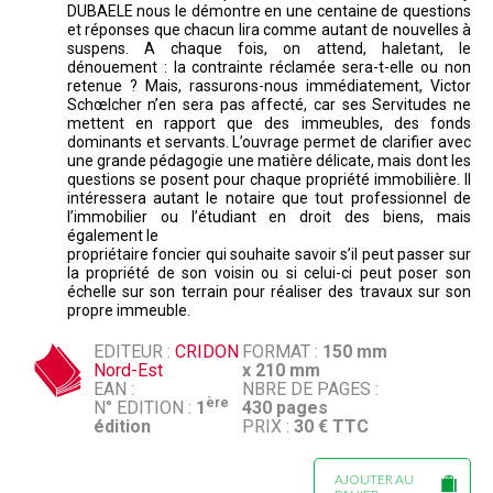
DUBAELE nous le démontre en une centaine de questions
et réponses que chacun lira comme autant de nouvelles à
suspens. A chaque fois, on attend, haletant, le
dénouement : la contrainte réclamée sera-t-elle ou non
retenue ? Mais, rassurons-nous immédiatement, Victor
Schœlcher n’en sera pas affecté, car ses Servitudes ne
mettent en rapport que des immeubles, des fonds
dominants et servants. L’ouvrage permet de clarifier avec
une grande pédagogie une matière délicate, mais dont les
questions se posent pour chaque propriété immobilière. Il
intéressera autant le notaire que tout professionnel de
l’immobilier ou l’étudiant en droit des biens, mais
également le
propriétaire foncier qui souhaite savoir s’il peut passer sur
la propriété de son voisin ou si celui-ci peut poser son
échelle sur son terrain pour réaliser des travaux sur son
propre immeuble.
EDITEUR :
CRIDON
FORMAT :
150 mm
Nord-Est
x 210 mm
EAN :
NBRE DE PAGES :
ère
N° EDITION :
1
430 pages
édition
PRIX :
30 € TTC
AJOUTER AU