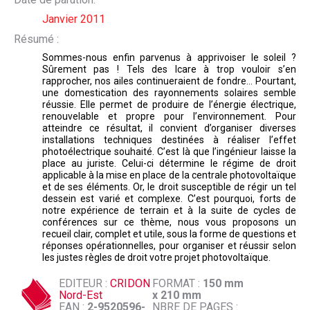
Janvier 2011
Résumé :
Sommes-nous enfin parvenus à apprivoiser le soleil ?
Sûrement pas ! Tels des Icare à trop vouloir s’en
rapprocher, nos ailes continueraient de fondre… Pourtant,
une domestication des rayonnements solaires semble
réussie. Elle permet de produire de l’énergie électrique,
renouvelable et propre pour l’environnement. Pour
atteindre ce résultat, il convient d’organiser diverses
installations techniques destinées à réaliser l’effet
photoélectrique souhaité. C’est là que l’ingénieur laisse la
place au juriste. Celui-ci détermine le régime de droit
applicable à la mise en place de la centrale photovoltaïque
et de ses éléments. Or, le droit susceptible de régir un tel
dessein est varié et complexe. C’est pourquoi, forts de
notre expérience de terrain et à la suite de cycles de
conférences sur ce thème, nous vous proposons un
recueil clair, complet et utile, sous la forme de questions et
réponses opérationnelles, pour organiser et réussir selon
les justes règles de droit votre projet photovoltaïque.
EDITEUR :
CRIDON
FORMAT :
150 mm
Nord-Est
x 210 mm
EAN :
2-9520596-
NBRE DE PAGES :