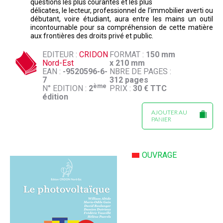
questions les plus courantes et les plus
délicates, le lecteur, professionnel de l’immobilier averti ou
débutant, voire étudiant, aura entre les mains un outil
incontournable pour sa compréhension de cette matière
aux frontières des droits privé et public.
EDITEUR :
CRIDON
FORMAT :
150 mm
Nord-Est
x 210 mm
EAN :
-9520596-6-
NBRE DE PAGES :
7
312 pages
ème
N° EDITION :
2
PRIX :
30 € TTC
édition
AJOUTER AU
PANIER
OUVRAGE