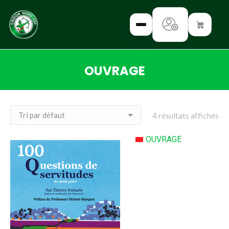
OUVRAGE
✕
Vous êtes ici :
INTERROGEZ-
4 résultats affichés
NOUS
OUVRAGE
FORMEZ-
VOUS
INFORMEZ-
VOUS
LISEZ-NOUS