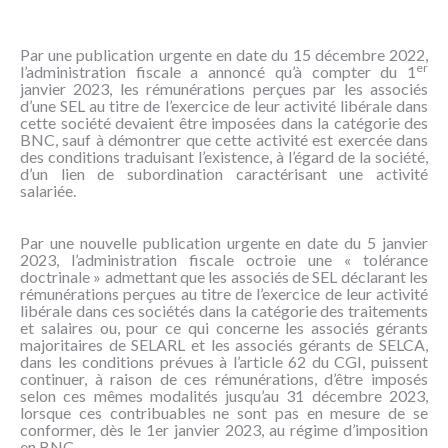
NOUS
CONNAÎTRE
Par une publication urgente en date du 15 décembre 2022,
er
l’administration fiscale a annoncé qu’à compter du 1
CONTACT
janvier 2023, les rémunérations perçues par les associés
d’une SEL au titre de l’exercice de leur activité libérale dans
cette société devaient être imposées dans la catégorie des
BNC, sauf à démontrer que cette activité est exercée dans
des conditions traduisant l’existence, à l’égard de la société,
d’un lien de subordination caractérisant une activité
salariée.
Par une nouvelle publication urgente en date du 5 janvier
2023, l’administration fiscale octroie une « tolérance
doctrinale » admettant que les associés de SEL déclarant les
rémunérations perçues au titre de l’exercice de leur activité
libérale dans ces sociétés dans la catégorie des traitements
et salaires ou, pour ce qui concerne les associés gérants
majoritaires de SELARL et les associés gérants de SELCA,
dans les conditions prévues à l’article 62 du CGI, puissent
continuer, à raison de ces rémunérations, d’être imposés
selon ces mêmes modalités jusqu’au 31 décembre 2023,
lorsque ces contribuables ne sont pas en mesure de se
conformer, dès le 1er janvier 2023, au régime d’imposition
en BNC.