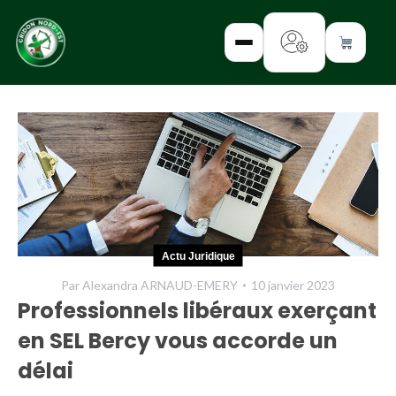
✕
INTERROGEZ-
NOUS
FORMEZ-
Actu Juridique
VOUS
Par
Alexandra ARNAUD-EMERY
10 janvier 2023
INFORMEZ-
Professionnels libéraux exerçant
VOUS
en SEL Bercy vous accorde un
LISEZ-NOUS
délai