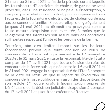
31 mars au 31 mai 2021 la fin de la période durant laquelle
NOUS
les fournisseurs d’électricité, de chaleur, de gaz ne peuvent
CONNAÎTRE
procéder, dans une résidence principale, à l’interruption, y
compris par résiliation de contrat, pour non-paiement des
factures, de la fourniture d’électricité, de chaleur ou de gaz
CONTACT
aux personnes ou familles. En outre, elle prolonge également
jusqu’au 31 mai 2021 les dispositions prévoyant sursis à
toute mesure d’expulsion non exécutée, à moins que le
relogement des intéressés soit assuré dans des conditions
suffisantes respectant l’unité et les besoins de la famille.
Toutefois, afin d’en limiter l’impact sur les bailleurs,
l’ordonnance prévoit que toute décision de refus de
er
concours de la force publique née entre le 1
novembre
2020 et le 31 mars 2021 engage la responsabilité de l’État à
er
compter du 1
avril 2021, que toute décision de refus de
er
concours de la force publique née entre le 1
avril 2021 et
le 31 mai 2021 engage la responsabilité de l’État à compter
de la date du refus, et que le report de l’exécution du
concours de la force publique en raison des dispositions de
er
son article 1
ouvre droit à indemnisation auprès du
bénéficiaire de la décision judiciaire d’expulsion à compter
er
du 1
avril 2021 et jusqu’à son exécution effective.