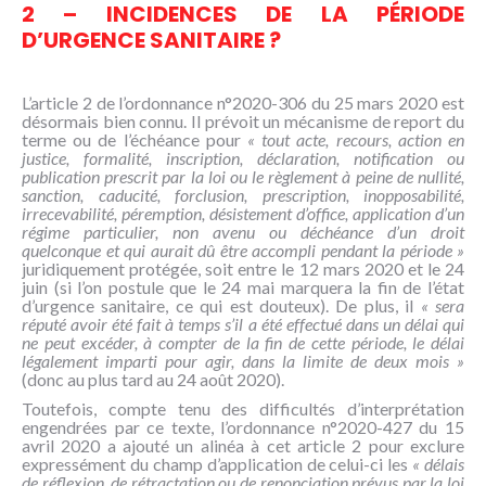
2 – INCIDENCES DE LA PÉRIODE
D’URGENCE SANITAIRE ?
L’article 2 de l’ordonnance n°2020-306 du 25 mars 2020 est
désormais bien connu. Il prévoit un mécanisme de report du
terme ou de l’échéance pour
« tout acte, recours, action en
justice, formalité, inscription, déclaration, notification ou
publication prescrit par la loi ou le règlement à peine de nullité,
sanction, caducité, forclusion, prescription, inopposabilité,
irrecevabilité, péremption, désistement d’office, application d’un
régime particulier, non avenu ou déchéance d’un droit
quelconque et qui aurait dû être accompli pendant la période »
juridiquement protégée, soit entre le 12 mars 2020 et le 24
juin (si l’on postule que le 24 mai marquera la fin de l’état
d’urgence sanitaire, ce qui est douteux). De plus, il
« sera
réputé avoir été fait à temps s’il a été effectué dans un délai qui
ne peut excéder, à compter de la fin de cette période, le délai
légalement imparti pour agir, dans la limite de deux mois »
(donc au plus tard au 24 août 2020).
Toutefois, compte tenu des difficultés d’interprétation
engendrées par ce texte, l’ordonnance n°2020-427 du 15
avril 2020 a ajouté un alinéa à cet article 2 pour exclure
expressément du champ d’application de celui-ci les
« délais
de réflexion, de rétractation ou de renonciation prévus par la loi