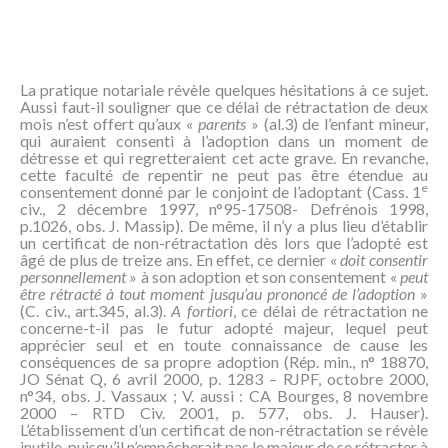
La pratique notariale révèle quelques hésitations à ce sujet.
Aussi faut-il souligner que ce délai de rétractation de deux
mois n’est offert qu’aux «
parents
» (al.3) de l’enfant mineur,
qui auraient consenti à l’adoption dans un moment de
détresse et qui regretteraient cet acte grave. En revanche,
cette faculté de repentir ne peut pas être étendue au
e
consentement donné par le conjoint de l’adoptant (Cass. 1
civ., 2 décembre 1997, n°95-17508- Defrénois 1998,
p.1026, obs. J. Massip). De même, il n’y a plus lieu d’établir
un certificat de non-rétractation dès lors que l’adopté est
âgé de plus de treize ans. En effet, ce dernier «
doit consentir
personnellement
» à son adoption et son consentement «
peut
être rétracté à tout moment jusqu’au prononcé de l’adoption
»
(C. civ., art.345, al.3).
A fortiori
, ce délai de rétractation ne
concerne-t-il pas le futur adopté majeur, lequel peut
apprécier seul et en toute connaissance de cause les
conséquences de sa propre adoption (Rép. min., n° 18870,
JO Sénat Q, 6 avril 2000, p. 1283 – RJPF, octobre 2000,
n°34, obs. J. Vassaux ; V. aussi : CA Bourges, 8 novembre
2000 – RTD Civ. 2001, p. 577, obs. J. Hauser).
L’établissement d’un certificat de non-rétractation se révèle
inutile, puisqu’il n’empêcherait pas le majeur de se rétracter à