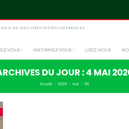
NOUS
FORMEZ-VOUS
INFORMEZ-VOUS
LI
ION & DE DOCUMENTATION NOTARIALES
EZ-VOUS
INFORMEZ-VOUS
LISEZ-NOUS
NO
ARCHIVES DU JOUR :
4 MAI 202
Vous êtes ici :
Accueil
2020
mai
04