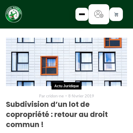
✕
INTERROGEZ-
NOUS
FORMEZ-
Actu Juridique
VOUS
Par
cridon-ne
8 février 2019
INFORMEZ-
Subdivision d’un lot de
VOUS
copropriété : retour au droit
LISEZ-NOUS
commun !