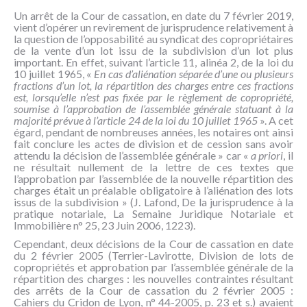
NOUS
Un arrêt de la Cour de cassation, en date du 7 février 2019,
CONNAÎTRE
vient d’opérer un revirement de jurisprudence relativement à
la question de l’opposabilité au syndicat des copropriétaires
de la vente d’un lot issu de la subdivision d’un lot plus
CONTACT
important. En effet, suivant l’article 11, alinéa 2, de la loi du
10 juillet 1965, «
En cas d’aliénation séparée d’une ou plusieurs
fractions d’un lot, la répartition des charges entre ces fractions
est, lorsqu’elle n’est pas fixée par le règlement de copropriété,
soumise à l’approbation de l’assemblée générale statuant à la
majorité prévue à l’article 24 de la loi du 10 juillet 1965
». A cet
égard, pendant de nombreuses années, les notaires ont ainsi
fait conclure les actes de division et de cession sans avoir
attendu la décision de l’assemblée générale » car «
a priori
, il
ne résultait nullement de la lettre de ces textes que
l’approbation par l’assemblée de la nouvelle répartition des
charges était un préalable obligatoire à l’aliénation des lots
issus de la subdivision » (J. Lafond, De la jurisprudence à la
pratique notariale, La Semaine Juridique Notariale et
Immobilière n° 25, 23 Juin 2006, 1223).
Cependant, deux décisions de la Cour de cassation en date
du 2 février 2005 (Terrier-Lavirotte, Division de lots de
copropriétés et approbation par l’assemblée générale de la
répartition des charges : les nouvelles contraintes résultant
des arrêts de la Cour de cassation du 2 février 2005 :
Cahiers du Cridon de Lyon, n° 44-2005, p. 23 et s.) avaient