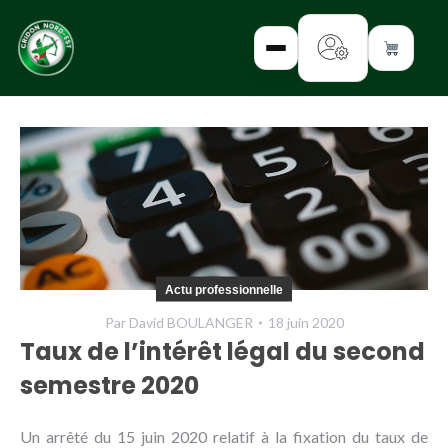
✕
INTERROGEZ-
NOUS
FORMEZ-
Actu professionnelle
VOUS
Par
David BOULANGER
18 juin 2020
INFORMEZ-
Taux de l’intérêt légal du second
VOUS
semestre 2020
LISEZ-NOUS
Un arrêté du 15 juin 2020 relatif à la fixation du taux de