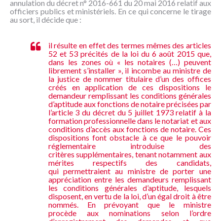
annulation du décret n° 2016-661 du 20 mai 2016 relatif aux
NOUS
officiers publics et ministériels. En ce qui concerne le tirage
CONNAÎTRE
au sort, il décide que :
CONTACT
il résulte en effet des termes mêmes des articles
52 et 53 précités de la loi du 6 août 2015 que,
dans les zones où « les notaires (…) peuvent
librement s’installer », il incombe au ministre de
la justice de nommer titulaire d’un des offices
créés en application de ces dispositions le
demandeur remplissant les conditions générales
d’aptitude aux fonctions de notaire précisées par
l’article 3 du décret du 5 juillet 1973 relatif à la
formation professionnelle dans le notariat et aux
conditions d’accès aux fonctions de notaire. Ces
dispositions font obstacle à ce que le pouvoir
réglementaire introduise des
critères supplémentaires, tenant notamment aux
mérites respectifs des candidats,
qui permettraient au ministre de porter une
appréciation entre les demandeurs remplissant
les conditions générales d’aptitude, lesquels
disposent, en vertu de la loi, d’un égal droit à être
nommés. En prévoyant que le ministre
procède aux nominations selon l’ordre