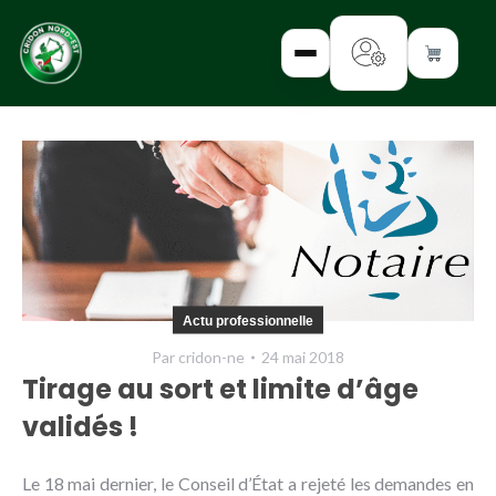
✕
INTERROGEZ-
NOUS
FORMEZ-
Actu professionnelle
VOUS
Par
cridon-ne
24 mai 2018
INFORMEZ-
Tirage au sort et limite d’âge
VOUS
validés !
LISEZ-NOUS
Le 18 mai dernier, le Conseil d’État a rejeté les demandes en