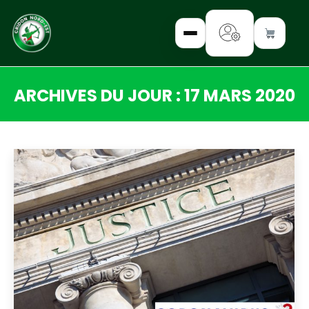
ARCHIVES DU JOUR :
17 MARS 2020
✕
Vous êtes ici :
INTERROGEZ-
NOUS
FORMEZ-
VOUS
INFORMEZ-
VOUS
LISEZ-NOUS