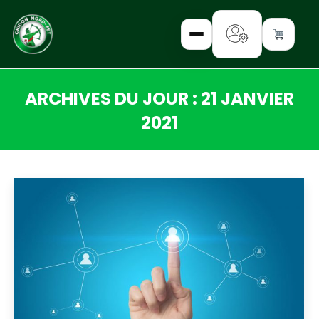
ARCHIVES DU JOUR :
21 JANVIER
✕
2021
Vous êtes ici :
INTERROGEZ-
NOUS
FORMEZ-
VOUS
INFORMEZ-
VOUS
LISEZ-NOUS