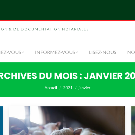
NOUS
FORMEZ-VOUS
INFORMEZ-VOUS
LI
ION & DE DOCUMENTATION NOTARIALES
EZ-VOUS
INFORMEZ-VOUS
LISEZ-NOUS
NO
RCHIVES DU MOIS :
JANVIER 20
Vous êtes ici :
Accueil
2021
janvier