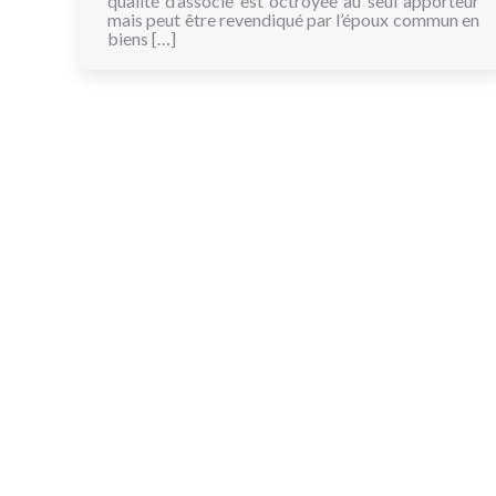
qualité d’associé est octroyée au seul apporteur
mais peut être revendiqué par l’époux commun en
biens […]