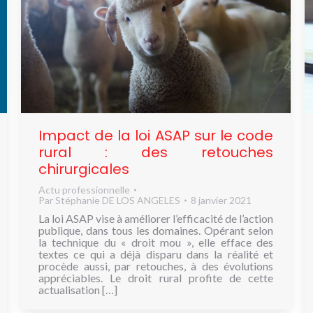
Impact de la loi ASAP sur le code
rural : des retouches
chirurgicales
Actu professionnelle
Par
Stéphanie DE LOS ANGELES
8 janvier 2021
La loi ASAP vise à améliorer l’efficacité de l’action
publique, dans tous les domaines. Opérant selon
la technique du « droit mou », elle efface des
textes ce qui a déjà disparu dans la réalité et
procède aussi, par retouches, à des évolutions
appréciables. Le droit rural profite de cette
actualisation […]