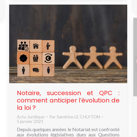
Notaire, succession et QPC :
comment anticiper l’évolution de
la loi ?
Actu Juridique
Par
Sandrine LE CHUITON
5 janvier 2021
Depuis quelques années le Notariat est confronté
aux évolutions législatives dues aux Questions