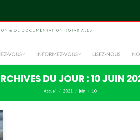
NOUS
FORMEZ-VOUS
INFORMEZ-VOUS
LI
ION & DE DOCUMENTATION NOTARIALES
EZ-VOUS
INFORMEZ-VOUS
LISEZ-NOUS
NO
RCHIVES DU JOUR :
10 JUIN 20
Vous êtes ici :
Accueil
2021
juin
10