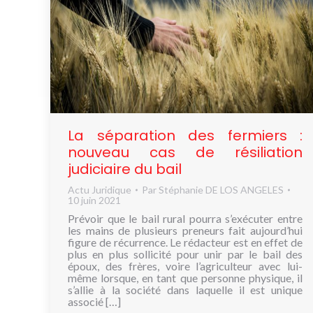
La séparation des fermiers :
nouveau cas de résiliation
judiciaire du bail
Actu Juridique
Par
Stéphanie DE LOS ANGELES
10 juin 2021
Prévoir que le bail rural pourra s’exécuter entre
les mains de plusieurs preneurs fait aujourd’hui
figure de récurrence. Le rédacteur est en effet de
plus en plus sollicité pour unir par le bail des
époux, des frères, voire l’agriculteur avec lui-
même lorsque, en tant que personne physique, il
s’allie à la société dans laquelle il est unique
associé […]