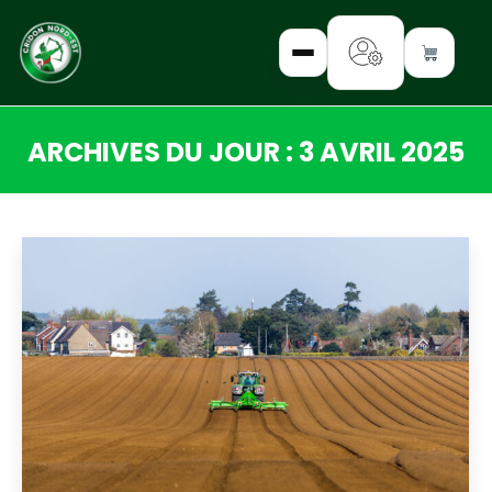
ARCHIVES DU JOUR :
3 AVRIL 2025
✕
Vous êtes ici :
INTERROGEZ-
NOUS
FORMEZ-
VOUS
INFORMEZ-
VOUS
LISEZ-NOUS