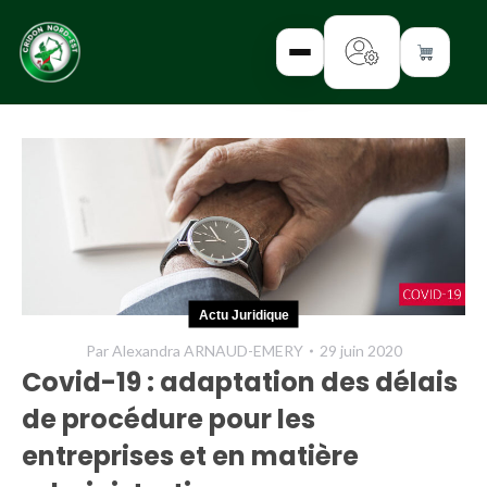
✕
INTERROGEZ-
NOUS
FORMEZ-
Actu Juridique
VOUS
Par
Alexandra ARNAUD-EMERY
29 juin 2020
INFORMEZ-
Covid-19 : adaptation des délais
VOUS
de procédure pour les
LISEZ-NOUS
entreprises et en matière