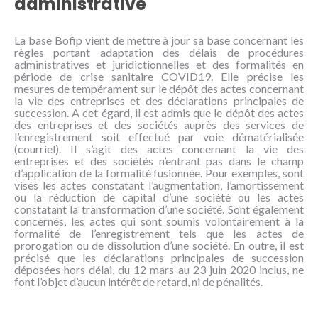
administrative
NOUS
CONNAÎTRE
La base Bofip vient de mettre à jour sa base concernant les
règles portant adaptation des délais de procédures
CONTACT
administratives et juridictionnelles et des formalités en
période de crise sanitaire COVID19. Elle précise les
mesures de tempérament sur le dépôt des actes concernant
la vie des entreprises et des déclarations principales de
succession. A cet égard, il est admis que le dépôt des actes
des entreprises et des sociétés auprès des services de
l’enregistrement soit effectué par voie dématérialisée
(courriel). Il s’agit des actes concernant la vie des
entreprises et des sociétés n’entrant pas dans le champ
d’application de la formalité fusionnée. Pour exemples, sont
visés les actes constatant l’augmentation, l’amortissement
ou la réduction de capital d’une société ou les actes
constatant la transformation d’une société. Sont également
concernés, les actes qui sont soumis volontairement à la
formalité de l’enregistrement tels que les actes de
prorogation ou de dissolution d’une société. En outre, il est
précisé que les déclarations principales de succession
déposées hors délai, du 12 mars au 23 juin 2020 inclus, ne
font l’objet d’aucun intérêt de retard, ni de pénalités.