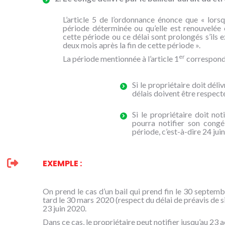
L’article 5 de l’ordonnance énonce que « lors
période déterminée ou qu’elle est renouvelée 
cette période ou ce délai sont prolongés s’ils ex
deux mois après la fin de cette période ».
er
La période mentionnée à l’article 1
correspond 
Si le propriétaire doit déli
délais doivent être respec
Si le propriétaire doit not
pourra notifier son congé
période, c’est-à-dire 24 jui
EXEMPLE :
On prend le cas d’un bail qui prend fin le 30 septembr
tard le 30 mars 2020 (respect du délai de préavis de s
23 juin 2020.
Dans ce cas, le propriétaire peut notifier jusqu’au 23 