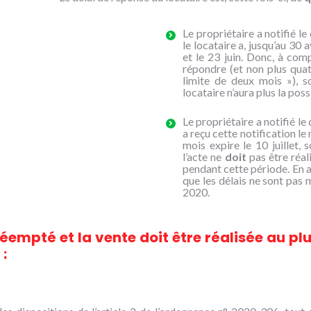
Le propriétaire a notifié l
le locataire a, jusqu’au 30 a
et le 23 juin. Donc, à com
répondre (et non plus quatr
limite de deux mois »), s
locataire n’aura plus la pos
Le propriétaire a notifié le
a reçu cette notification le
mois expire le 10 juillet,
l’acte ne
doit
pas être réal
pendant cette période. En a
que les délais ne sont pas m
2020.
éempté et la vente doit être réalisée au plu
 :