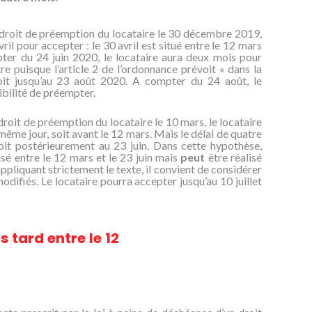
e droit de préemption du locataire le 30 décembre 2019,
vril pour accepter : le 30 avril est situé entre le 12 mars
pter du 24 juin 2020, le locataire aura deux mois pour
e puisque l’article 2 de l’ordonnance prévoit « dans la
oit jusqu’au 23 août 2020. A compter du 24 août, le
sibilité de préempter.
 droit de préemption du locataire le 10 mars, le locataire
 même jour, soit avant le 12 mars. Mais le délai de quatre
 soit postérieurement au 23 juin. Dans cette hypothèse,
isé entre le 12 mars et le 23 juin mais
peut
être réalisé
ppliquant strictement le texte, il convient de considérer
odifiés. Le locataire pourra accepter jusqu’au 10 juillet
s tard entre le 12