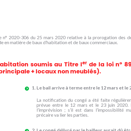
nce n° 2020-306 du 25 mars 2020 relative à la prorogation des dé
e en matière de baux d’habitation et de baux commerciaux.
er
abitation soumis au Titre I
de la loi n° 8
principale + locaux non meublés).
1. Le bail arrive à terme entre le 12 mars et le 2
La notification du congé a été faite régulièrem
prévue entre le 12 mars et le 23 juin 2020. 
l’imprévision ; s’il est dans l’impossibilité
précaire va lier les parties.
2. Le congé délivré par le bailleur aurait dû être