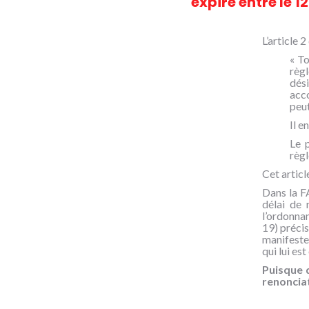
expire entre le 12
L’article 
« To
règ
dési
acco
peut
Il e
Le p
règl
Cet articl
Dans la F
délai de 
l’ordonnan
19) précis
manifester
qui lui est
Puisque d
renonciat