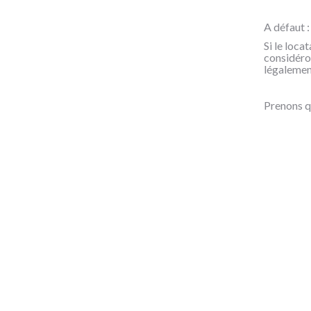
A défaut :
Si le loca
considéro
légalement
Prenons q