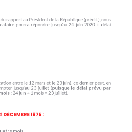
e du rapport au Président de la République (précit.), nous
ocataire pourra répondre jusqu’au 24 juin 2020 + délai
cation entre le 12 mars et le 23 juin), ce dernier peut, en
mpter jusqu’au 23 juillet (
puisque le délai prévu par
 mois
: 24 juin + 1 mois = 23 juillet).
31 DÉCEMBRE 1975 :
uatre mois
.