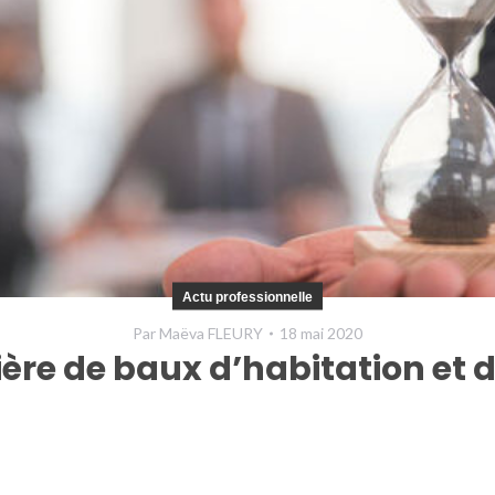
Actu professionnelle
Par
Maëva FLEURY
18 mai 2020
tière de baux d’habitation e