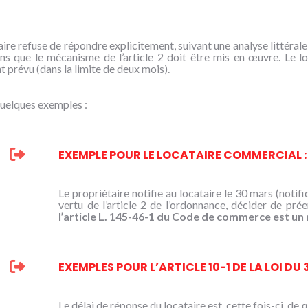
taire refuse de répondre explicitement, suivant une analyse littéral
ns que le mécanisme de l’article 2 doit être mis en œuvre. Le l
 prévu (dans la limite de deux mois).
uelques exemples :
EXEMPLE POUR LE LOCATAIRE COMMERCIAL :
Le propriétaire notifie au locataire le 30 mars (notifi
vertu de l’article 2 de l’ordonnance, décider de prée
l’article L. 145-46-1 du Code de commerce est un
EXEMPLES POUR L’ARTICLE 10-1 DE LA LOI DU 
Le délai de réponse du locataire est, cette fois-ci, de
q