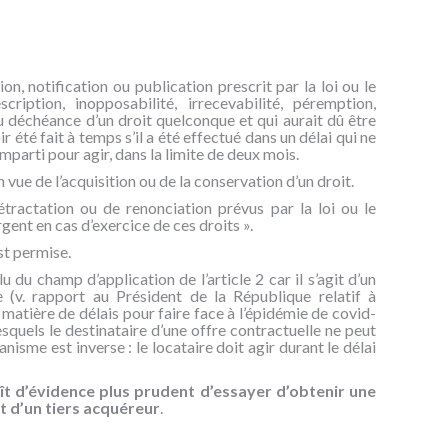
ion, notification ou publication prescrit par la loi ou le
cription, inopposabilité, irrecevabilité, péremption,
ou déchéance d’un droit quelconque et qui aurait dû être
 été fait à temps s’il a été effectué dans un délai qui ne
mparti pour agir, dans la limite de deux mois.
 vue de l’acquisition ou de la conservation d’un droit.
rétractation ou de renonciation prévus par la loi ou le
ent en cas d’exercice de ces droits ».
st permise.
u champ d’application de l’article 2 car il s’agit d’un
e (v. rapport au Président de la République relatif à
matière de délais pour faire face à l’épidémie de covid-
esquels le destinataire d’une offre contractuelle ne peut
isme est inverse : le locataire doit agir durant le délai
ît d’évidence plus prudent d’essayer d’obtenir une
t d’un tiers acquéreur
.