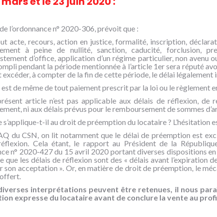
 mars et le 23 juin 2020 :
2 de l’ordonnance n° 2020-306, prévoit que :
ut acte, recours, action en justice, formalité, inscription, déclarat
lement à peine de nullité, sanction, caducité, forclusion, pres
stement d’office, application d’un régime particulier, non avenu 
mpli pendant la période mentionnée à l’article 1er sera réputé avoir
 excéder, à compter de la fin de cette période, le délai légalement i
n est de même de tout paiement prescrit par la loi ou le règlement en
résent article n’est pas applicable aux délais de réflexion, de 
ement, ni aux délais prévus pour le remboursement de sommes d’arg
e s’applique-t-il au droit de préemption du locataire ? L’hésitation e
AQ du CSN, on lit notamment que le délai de préemption est exclu d
réflexion. Cela étant, le rapport au Président de la Républiqu
ce n° 2020-427 du 15 avril 2020 portant diverses dispositions en 
e que les délais de réflexion sont des « délais avant l’expiration d
 son acceptation ». Or, en matière de droit de préemption, le mécan
 offert.
iverses interprétations peuvent être retenues, il nous para
ion expresse du locataire avant de conclure la vente au profi