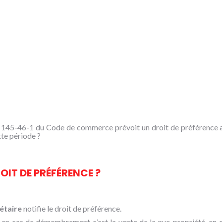
 L. 145-46-1 du Code de commerce prévoit un droit de préférence 
te période ?
ROIT DE PRÉFÉRENCE ?
étaire
notifie le droit de préférence.
 en cas de démembrement c’est la vente de la nue-propriété, en cas