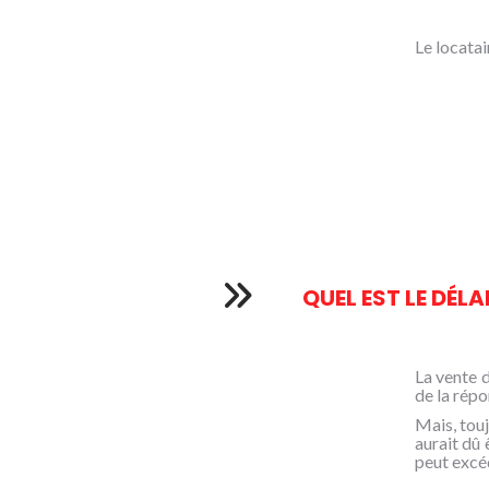
Le locatai
QUEL EST LE DÉLA
La vente d
de la répo
Mais, touj
aurait dû 
peut excéd