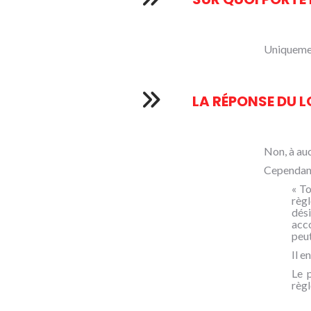
Uniquement
LA RÉPONSE DU L
Non, à auc
Cependant,
« To
règ
dési
acco
peut
Il e
Le p
règl