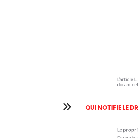
L’article
durant cet
QUI NOTIFIE LE D
Le
propri
Exemple :