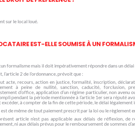
 sur le local loué.
OCATAIRE EST-ELLE SOUMISE À UN FORMALIS
un formalisme mais il doit impérativement répondre dans un délai d
 l’article 2 de l’ordonnance, prévoit que :
ut acte, recours, action en justice, formalité, inscription, déclarat
lement à peine de nullité, sanction, caducité, forclusion, pres
stement d’office, application d’un régime particulier, non avenu 
mpli pendant la période mentionnée à l’article 1er sera réputé avoir
 excéder, à compter de la fin de cette période, le délai légalement i
n est de même de tout paiement prescrit par la loi ou le règlement en
résent article n’est pas applicable aux délais de réflexion, de 
ement, ni aux délais prévus pour le remboursement de sommes d’arg