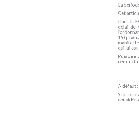
La période
Cet articl
Dans la F
délai de 
l’ordonnan
19) précis
manifester
qui lui est
Puisque d
renonciat
A défaut :
Si le loca
considéron