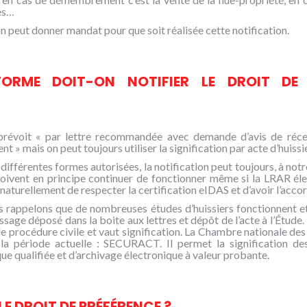
es…
on peut donner mandat pour que soit réalisée cette notification.
FORME DOIT-ON NOTIFIER LE DROIT DE 
prévoit « par lettre recommandée avec demande d’avis de réce
 » mais on peut toujours utiliser la signification par acte d’huissier
différentes formes autorisées, la notification peut toujours, à notr
oivent en principe continuer de fonctionner même si la LRAR élec
naturellement de respecter la certification eIDAS et d’avoir l’accor
 rappelons que de nombreuses études d’huissiers fonctionnent et 
ssage déposé dans la boite aux lettres et dépôt de l’acte à l’Étude
 procédure civile et vaut signification. La Chambre nationale des 
la période actuelle : SECURACT. Il permet la signification des 
ue qualifiée et d’archivage électronique à valeur probante.
LE DROIT DE PRÉFÉRENCE ?