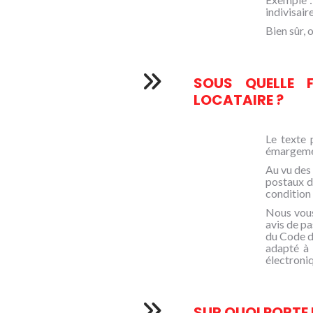
indivisair
Bien sûr, 
SOUS QUELLE 
LOCATAIRE ?
Le texte 
émargement
Au vu des 
postaux d
condition 
Nous vous
avis de pa
du Code de
adapté à 
électroniq
SUR QUOI PORTE 