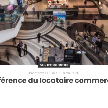
Actu professionnelle
Par
Maëva FLEURY
18 mai 2020
référence du locataire commer