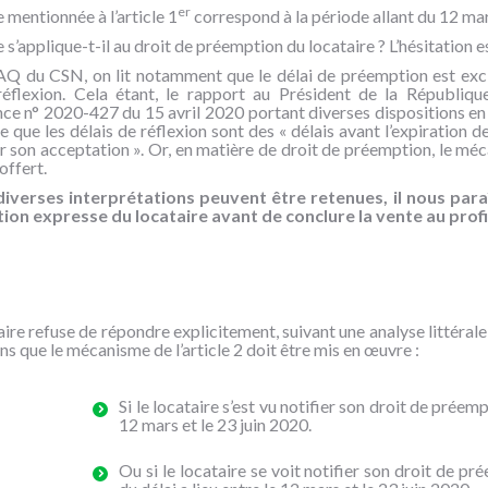
er
 mentionnée à l’article 1
correspond à la période allant du 12 mar
e s’applique-t-il au droit de préemption du locataire ? L’hésitation e
AQ du CSN, on lit notamment que le délai de préemption est exclu d
réflexion. Cela étant, le rapport au Président de la Républiqu
ce n° 2020-427 du 15 avril 2020 portant diverses dispositions en 
e que les délais de réflexion sont des « délais avant l’expiration d
 son acceptation ». Or, en matière de droit de préemption, le mécan
 offert.
iverses interprétations peuvent être retenues, il nous para
ion expresse du locataire avant de conclure la vente au profi
taire refuse de répondre explicitement, suivant une analyse littéral
s que le mécanisme de l’article 2 doit être mis en œuvre :
Si le locataire s’est vu notifier son droit de préemp
12 mars et le 23 juin 2020.
Ou si le locataire se voit notifier son droit de pr