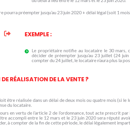
du délai a lieu entre le 12 mars et le 23 juin 2020.
re pourra préempter jusqu’au 23 juin 2020 + délai légal (soit 1 mois 
EXEMPLE :
Le propriétaire notifie au locataire le 30 mars, c
décider de préempter jusqu’au 23 juillet (24 juin
compter du 24 juillet, le locataire n’aura plus la po
I DE RÉALISATION DE LA VENTE ?
oit être réalisée dans un délai de deux mois ou quatre mois (si le l
nse du locataire.
ours en vertu de l’article 2 de l’ordonnance, tout acte prescrit par
être accompli entre le 12 mars et le 23 juin 2020 sera réputé avoir 
er, à compter de la fin de cette période, le délai légalement imparti