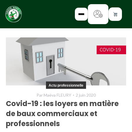
✕
INTERROGEZ-
NOUS
FORMEZ-
Actu professionnelle
VOUS
Par
Maëva FLEURY
2 juin 2020
INFORMEZ-
Covid-19 : les loyers en matière
VOUS
de baux commerciaux et
LISEZ-NOUS
professionnels