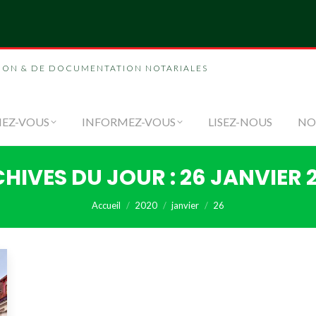
NOUS
FORMEZ-VOUS
INFORMEZ-VOUS
LI
ION & DE DOCUMENTATION NOTARIALES
EZ-VOUS
INFORMEZ-VOUS
LISEZ-NOUS
NO
HIVES DU JOUR :
26 JANVIER 
Vous êtes ici :
Accueil
2020
janvier
26