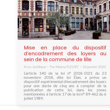
Mise en place du dispositif
d’encadrement des loyers au
sein de la commune de lille
Actu Juridique
Par
Maëva FLEURY
26 janvier 2020
L’article 140 de la loi n° 2018-1021 du 23
novembre 2018, dite loi Élan, a prévu un
dispositif expérimental d’encadrement des loyers
pour une durée de cinq ans à compter de la
publication de cette loi, dans les zones
mentionnées à l’article 17 de la loi n° 89-462 du 6
juillet 1989.