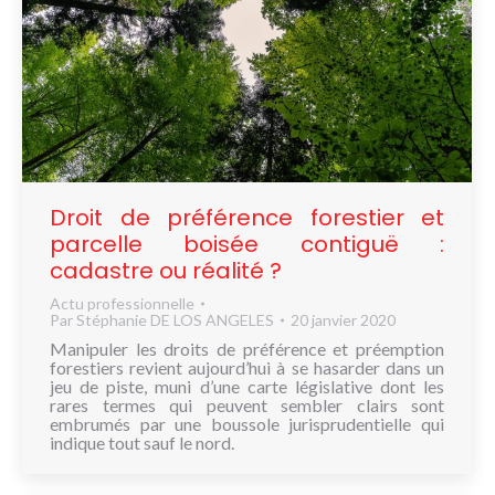
Droit de préférence forestier et
parcelle boisée contiguë :
cadastre ou réalité ?
Actu professionnelle
Par
Stéphanie DE LOS ANGELES
20 janvier 2020
Manipuler les droits de préférence et préemption
forestiers revient aujourd’hui à se hasarder dans un
jeu de piste, muni d’une carte législative dont les
rares termes qui peuvent sembler clairs sont
embrumés par une boussole jurisprudentielle qui
indique tout sauf le nord.