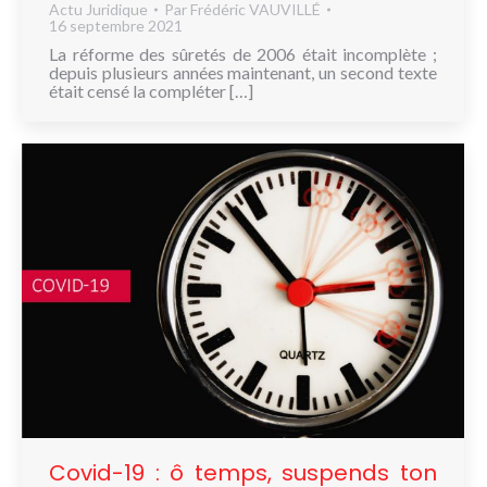
Actu Juridique
Par
Frédéric VAUVILLÉ
16 septembre 2021
La réforme des sûretés de 2006 était incomplète ;
depuis plusieurs années maintenant, un second texte
était censé la compléter […]
Covid-19 : ô temps, suspends ton