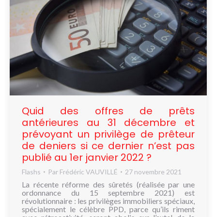
Quid des offres de prêts
antérieures au 31 décembre et
prévoyant un privilège de prêteur
de deniers si ce dernier n’est pas
publié au 1er janvier 2022 ?
Flashs
Par
Frédéric VAUVILLÉ
27 novembre 2021
La récente réforme des sûretés (réalisée par une
ordonnance du 15 septembre 2021) est
révolutionnaire : les privilèges immobiliers spéciaux,
spécialement le célèbre PPD, parce qu’ils riment