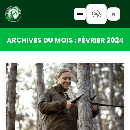
ARCHIVES DU MOIS :
FÉVRIER 2024
✕
Vous êtes ici :
INTERROGEZ-
NOUS
FORMEZ-
VOUS
INFORMEZ-
VOUS
LISEZ-NOUS